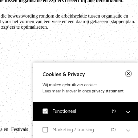
 tussen organisatie en zzp’ers creëert bij alle betrokkenen.
die bewustwording rondom de arbeidsrelatie tussen organisatie en
vat voor het vormen van een visie en een daarop gebaseerd stappenplan.
zzp’ers te optimaliseren.
Cookies & Privacy
Wij maken gebruik van cookies.
Lees meer hierover in onze
privacy statement
.
Functioneel
(
1
)
Terug naar hom
Noodzakelijk
Marketing / tracking
(
2
)
 en -Festivals
Voor het functioneren van de website en het