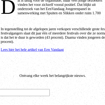
D
at is lastig voor de organisatie, maar veel jonge bezoekers
deelnemers van 16 tot en met 34 jaar. Driekwart (73 procent) van
vinden het voor zichzelf vooral positief. Dat blijkt uit
hen gaat wel eens naar een grootschalig festival waarvoor je een
onderzoek van het EenVandaag Jongerenpanel in
samenwerking met Spuiten en Slikken onder ruim 1.700
In tegenstelling tot de afgelopen jaren verkopen verschillende grote fe
festivalgangers slaat dit jaar één of meerdere festivals over die ze n
is dat het te duur is geworden (43 procent). Daarna vinden jongeren de 
procent).
Lees hier het hele artikel van Een Vandaag
Ontvang elke week het belangrijkste nieuws.