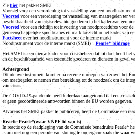
Zie
hier
het pakket SMEI
Voorstel voor een verordening tot vaststelling van een noodinstrume
Voorstel
voor een verordening tot vaststelling van maatregelen ter ve
beschikbaarheid van crisisrelevante goederen in het kader van een noo
Voorstel
voor een richtlijn tot invoering van noodprocedures voor de 
gemeenschappelijke specificaties en markttoezicht in het kader van ee
Factsheet
over het noodinstrument voor de interne markt
Noodinstrument voor de interne markt (SMEI) –
Pearle*-bijdrage
Het SMEI is een nieuw kader voor crisisbeheer dat tot doel heeft het 
en de beschikbaarheid van essentiële goederen en diensten in geval v
Achtergrond
Dit nieuwe instrument komt er na recente oproepen van zowel het E
om maatregelen te nemen met betrekking tot de noodzaak om de integri
van crisis.
De COVID-19-pandemie heeft inderdaad aangetoond dat een crisis de 
er geen gecoördineerde antwoorden binnen de EU worden gegeven.
Alvorens het SMEI-pakket te publiceren, heeft de Commissie een ra
Reactie Pearle*(waar VNPF lid van is)
In reactie op de raadpleging van de Commissie benadrukte Pearle* het 
is om niet nog een periode van sluiting te ondergaan zoals die waa