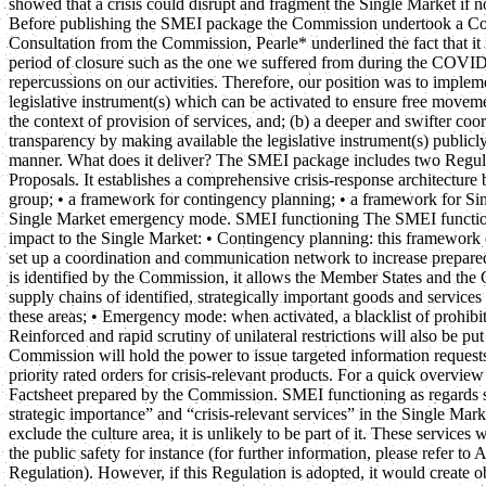
showed that a crisis could disrupt and fragment the Single Market if
Before publishing the SMEI package the Commission undertook a Consu
Consultation from the Commission, Pearle* underlined the fact that it i
period of closure such as the one we suffered from during the COVID
repercussions on our activities. Therefore, our position was to impleme
legislative instrument(s) which can be activated to ensure free movemen
the context of provision of services, and; (b) a deeper and swifter 
transparency by making available the legislative instrument(s) publicly
manner. What does it deliver? The SMEI package includes two Regula
Proposals. It establishes a comprehensive crisis-response architecture
group; • a framework for contingency planning; • a framework for Si
Single Market emergency mode. SMEI functioning The SMEI functions i
impact to the Single Market: • Contingency planning: this framewor
set up a coordination and communication network to increase prepared
is identified by the Commission, it allows the Member States and the
supply chains of identified, strategically important goods and services 
these areas; • Emergency mode: when activated, a blacklist of prohibite
Reinforced and rapid scrutiny of unilateral restrictions will also be p
Commission will hold the power to issue targeted information request
priority rated orders for crisis-relevant products. For a quick overview
Factsheet prepared by the Commission. SMEI functioning as regards se
strategic importance” and “crisis-relevant services” in the Single Mark
exclude the culture area, it is unlikely to be part of it. These services 
the public safety for instance (for further information, please refer to 
Regulation). However, if this Regulation is adopted, it would create o