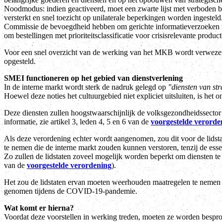
Noodmodus: indien geactiveerd, moet een zwarte lijst met verboden 
versterkt en snel toezicht op unilaterale beperkingen worden ingest
Commissie de bevoegdheid hebben om gerichte informatieverzoeken t
om bestellingen met prioriteitsclassificatie voor crisisrelevante produc
Voor een snel overzicht van de werking van het MKB wordt verwezen 
opgesteld.
SMEI functioneren op het gebied van dienstverlening
In de interne markt wordt sterk de nadruk gelegd op
"diensten van st
Hoewel deze noties het cultuurgebied niet expliciet uitsluiten, is het o
Deze diensten zullen hoogstwaarschijnlijk de volksgezondheidssector
informatie, zie artikel 3, leden 4, 5 en 6 van de
voorgestelde verorde
Als deze verordening echter wordt aangenomen, zou dit voor de lidst
te nemen die de interne markt zouden kunnen verstoren, tenzij de esse
Zo zullen de lidstaten zoveel mogelijk worden beperkt om diensten te 
van de
voorgestelde verordening
).
Het zou de lidstaten ervan moeten weerhouden maatregelen te nemen di
genomen tijdens de COVID-19-pandemie.
Wat komt er hierna?
Voordat deze voorstellen in werking treden, moeten ze worden bes