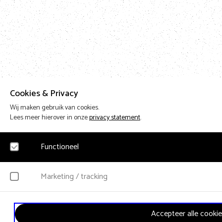
Cookies & Privacy
Wij maken gebruik van cookies.
Lees meer hierover in onze
privacy statement
.
Functioneel
Noodzakelijk
Marketing / tracking
Voor het functioneren van de website en het onthouden van voorkeuren worden fun
persoonsgegevens verzameld.
YouTube
Accepteer alle cookie
Klikgedrag, bekeken video’s en aangepaste voorkeuren worden verzameld. Bezoeke