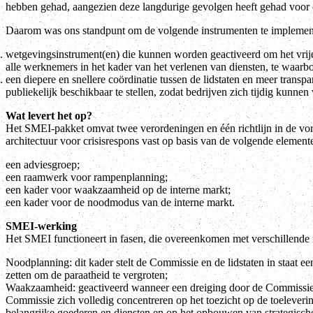
hebben gehad, aangezien deze langdurige gevolgen heeft gehad voor o
Daarom was ons standpunt om de volgende instrumenten te implemente
wetgevingsinstrument(en) die kunnen worden geactiveerd om het vrije
alle werknemers in het kader van het verlenen van diensten, te waarbo
een diepere en snellere coördinatie tussen de lidstaten en meer transp
publiekelijk beschikbaar te stellen, zodat bedrijven zich tijdig kunnen
Wat levert het op?
Het SMEI-pakket omvat twee verordeningen en één richtlijn in de vor
architectuur voor crisisrespons vast op basis van de volgende element
een adviesgroep;
een raamwerk voor rampenplanning;
een kader voor waakzaamheid op de interne markt;
een kader voor de noodmodus van de interne markt.
SMEI-werking
Het SMEI functioneert in fasen, die overeenkomen met verschillende 
Noodplanning: dit kader stelt de Commissie en de lidstaten in staat e
zetten om de paraatheid te vergroten;
Waakzaamheid: geactiveerd wanneer een dreiging door de Commissie w
Commissie zich volledig concentreren op het toezicht op de toeleverin
belangrijke goederen en diensten en op het opbouwen van strategische