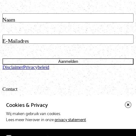
Naam
E-Mailadres
Aanmelden
Disclaimer
Privacybeleid
Contact
Bataviastraat 24 unit 1.13
Cookies & Privacy
1095 ET Amsterdam
Wij maken gebruik van cookies.
t: 020 421 50 05 e:
info@vnpf.nl
Lees meer hierover in onze
privacy statement
.