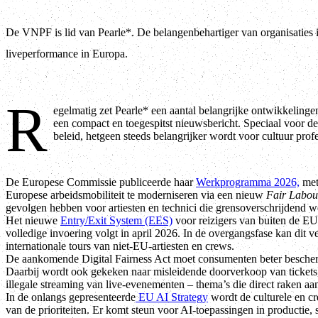
De VNPF is lid van Pearle*. De belangenbehartiger van organisaties
liveperformance in Europa.
R
egelmatig zet Pearle* een aantal belangrijke ontwikkelingen
een compact en toegespitst nieuwsbericht. Speciaal voor d
beleid, hetgeen steeds belangrijker wordt voor cultuur prof
De Europese Commissie publiceerde haar
Werkprogramma 2026,
met
Europese arbeidsmobiliteit te moderniseren via een nieuw
Fair Labou
gevolgen hebben voor artiesten en technici die grensoverschrijdend w
Het nieuwe
Entry/Exit System (EES)
voor reizigers van buiten de EU 
volledige invoering volgt in april 2026. In de overgangsfase kan dit v
internationale tours van niet-EU-artiesten en crews.
De aankomende Digital Fairness Act moet consumenten beter bescher
Daarbij wordt ook gekeken naar misleidende doorverkoop van tickets,
illegale streaming van live-evenementen – thema’s die direct raken aa
In de onlangs gepresenteerde
EU AI Strategy
wordt de culturele en cr
van de prioriteiten. Er komt steun voor AI-toepassingen in productie, s