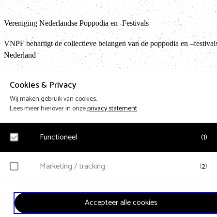
Vereniging Nederlandse Poppodia en -Festivals
VNPF behartigt de collectieve belangen van de poppodia en –festival
Nederland
Cookies & Privacy
Terug
Wij maken gebruik van cookies.
Lees meer hierover in onze
privacy statement
.
Design & Code by Eagerly
Functioneel
(
1
)
Noodzakelijk
Marketing / tracking
(
2
)
Voor het functioneren van de website en het onthouden van voorkeuren worden
functionele cookies geplaatst. Hierbij worden geen persoonsgegevens verzameld.
YouTube
Accepteer alle cookies
Klikgedrag, bekeken video’s en aangepaste voorkeuren worden verzameld.
Bezoekersinformatie en gebruikersgedrag wordt gebruikt voor advertenties.