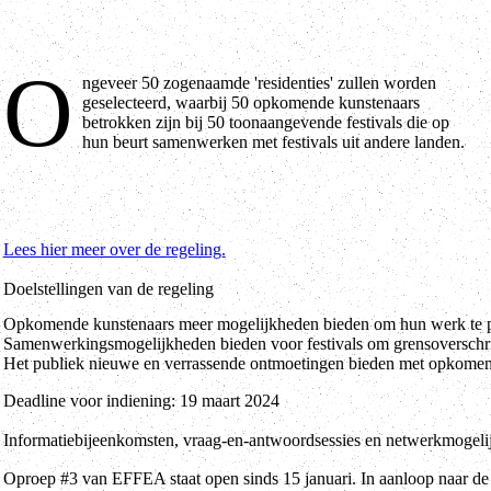
O
ngeveer 50 zogenaamde 'residenties' zullen worden
De implementatieperiode voor de '' 'residenties' zal zijn tussen 1 juni
geselecteerd, waarbij 50 opkomende kunstenaars
betrokken zijn bij 50 toonaangevende festivals die op
hun beurt samenwerken met festivals uit andere landen.
Lees hier meer over de regeling.
Doelstellingen van de regeling
Opkomende kunstenaars meer mogelijkheden bieden om hun werk te pres
Samenwerkingsmogelijkheden bieden voor festivals om grensoverschr
Het publiek nieuwe en verrassende ontmoetingen bieden met opkomend
Deadline voor indiening: 19 maart 2024
Informatiebijeenkomsten, vraag-en-antwoordsessies en netwerkmogelij
Oproep #3 van EFFEA staat open sinds 15 januari. In aanloop naar de 