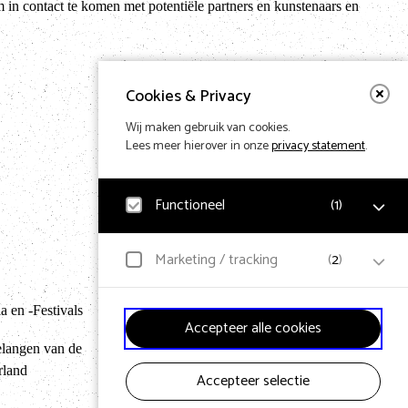
 in contact te komen met potentiële partners en kunstenaars en
Cookies & Privacy
Wij maken gebruik van cookies.
Lees meer hierover in onze
privacy statement
.
Functioneel
(
1
)
Noodzakelijk
Marketing / tracking
(
2
)
Voor het functioneren van de website en het
Terug naar hom
onthouden van voorkeuren worden functionele cookies
geplaatst. Hierbij worden geen persoonsgegevens
YouTube
 en -Festivals
verzameld.
Accepteer alle cookies
Klikgedrag, bekeken video’s en aangepaste voorkeuren
worden verzameld. Bezoekersinformatie en
elangen van de
gebruikersgedrag wordt gebruikt voor advertenties.
rland
Accepteer selectie
Design & Code by Eagerly