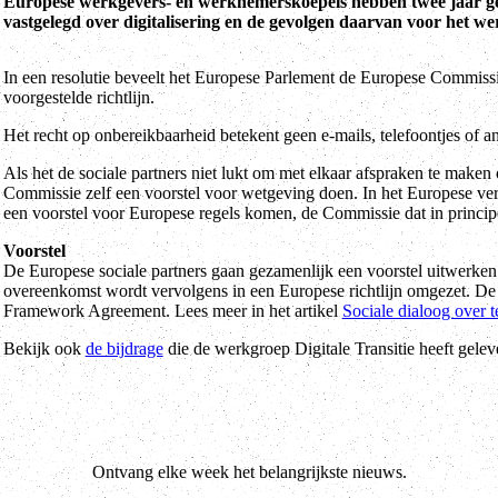
Europese werkgevers- en werknemerskoepels hebben twee jaar ge
vastgelegd over digitalisering en de gevolgen daarvan voor het we
In een resolutie beveelt het Europese Parlement de Europese Commissi
voorgestelde richtlijn.
Het recht op onbereikbaarheid betekent geen e-mails, telefoontjes of a
Als het de sociale partners niet lukt om met elkaar afspraken te maken
Commissie zelf een voorstel voor wetgeving doen. In het Europese verdr
een voorstel voor Europese regels komen, de Commissie dat in princi
Voorstel
De Europese sociale partners gaan gezamenlijk een voorstel uitwerken
overeenkomst wordt vervolgens in een Europese richtlijn omgezet. D
Framework Agreement. Lees meer in het artikel
Sociale dialoog over 
Bekijk ook
de bijdrage
die de werkgroep Digitale Transitie heeft gele
Ontvang elke week het belangrijkste nieuws.