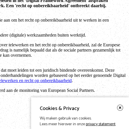
leden in het ‘Digital Framework Agreement’ afspraken
rk. Een 'recht op onbereikbaarheid' ontbreekt daarbij.
e aan om het recht op onbereikbaarheid uit te werken in een
ndere (digitale) werkzaamheden buiten werktijd.
 over telewerken en het recht op onbereikbaarheid, zal de Europese
ag is namelijk bepaald dat als de sociale partners gezamenlijk tot
pe kan overnemen.
 dat moet leiden tot een juridisch bindende overeenkomst. Deze
e onderhandelingen worden gebaseerd op het eerder genoemde Digital
telewerken en recht op onbereikbaarheid
.
verd aan de monitoring van European Social Partners.
Cookies & Privacy
Wij maken gebruik van cookies.
Lees meer hierover in onze
privacy statement
.