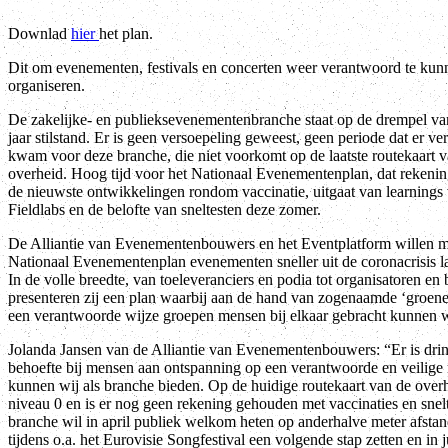
Downlad
hier
het plan.
Dit om evenementen, festivals en concerten weer verantwoord te kun
organiseren.
De zakelijke- en publieksevenementenbranche staat op de drempel v
jaar stilstand. Er is geen versoepeling geweest, geen periode dat er ver
kwam voor deze branche, die niet voorkomt op de laatste routekaart 
overheid. Hoog tijd voor het Nationaal Evenementenplan, dat rekeni
de nieuwste ontwikkelingen rondom vaccinatie, uitgaat van learnings 
Fieldlabs en de belofte van sneltesten deze zomer.
De Alliantie van Evenementenbouwers en het Eventplatform willen me
Nationaal Evenementenplan evenementen sneller uit de coronacrisis 
In de volle breedte, van toeleveranciers en podia tot organisatoren en 
presenteren zij een plan waarbij aan de hand van zogenaamde ‘groene
een verantwoorde wijze groepen mensen bij elkaar gebracht kunnen 
Jolanda Jansen van de Alliantie van Evenementenbouwers: “Er is dri
behoefte bij mensen aan ontspanning op een verantwoorde en veilige 
kunnen wij als branche bieden. Op de huidige routekaart van de over
niveau 0 en is er nog geen rekening gehouden met vaccinaties en snel
branche wil in april publiek welkom heten op anderhalve meter afstan
tijdens o.a. het Eurovisie Songfestival een volgende stap zetten en in 