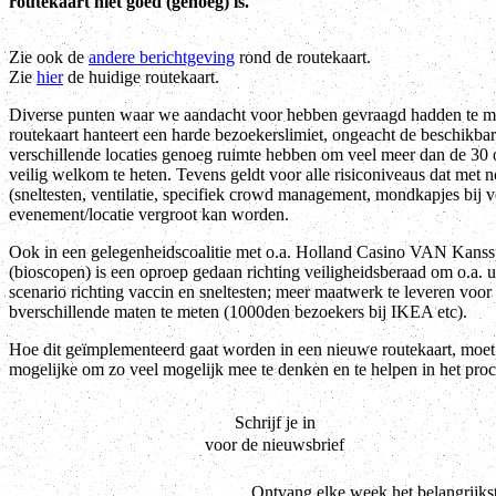
routekaart niet goed (genoeg) is.
Zie ook de
andere berichtgeving
rond de routekaart.
Zie
hier
de huidige routekaart.
Diverse punten waar we aandacht voor hebben gevraagd hadden te m
routekaart hanteert een harde bezoekerslimiet, ongeacht de beschikbar
verschillende locaties genoeg ruimte hebben om veel meer dan de 30 o
veilig welkom te heten. Tevens geldt voor alle risiconiveaus dat met 
(sneltesten, ventilatie, specifiek crowd management, mondkapjes bij ver
evenement/locatie vergroot kan worden.
Ook in een gelegenheidscoalitie met o.a. Holland Casino VAN 
(bioscopen) is een oproep gedaan richting veiligheidsberaad om o.a. uitd
scenario richting vaccin en sneltesten; meer maatwerk te leveren voor 
bverschillende maten te meten (1000den bezoekers bij IKEA etc).
Hoe dit geïmplementeerd gaat worden in een nieuwe routekaart, moet
mogelijke om zo veel mogelijk mee te denken en te helpen in het proc
Schrijf je in
voor de nieuwsbrief
Ontvang elke week het belangrijks