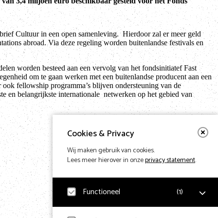
van 3,4 miljoen euro beschikbaar gesteld voor het Fonds
e brief Cultuur in een open samenleving. Hierdoor zal er meer geld
ntations abroad. Via deze regeling worden buitenlandse festivals en
elen worden besteed aan een vervolg van het fondsinitiatef Fast
legenheid om te gaan werken met een buitenlandse producent aan een
r ook fellowship programma’s blijven ondersteuning van de
ste en belangrijkste internationale netwerken op het gebied van
Cookies & Privacy
Wij maken gebruik van cookies.
Lees meer hierover in onze
privacy statement
.
Functioneel
(
1
)