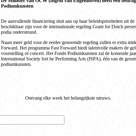
De Minister van OCW (Ingrid van Engelshoven) heeft een bedrag 
Podiumkunsten
De aanvullende financiering sluit aan op haar beleidsprioriteiten uit d
beschikbaar zijn voor de internationale regeling Grant for Dutch prese
podia ondersteund.
Naast meer geld voor de eerder genoemde regeling zullen er extra midd
Forward. Het programma Fast Forward biedt talentvolle makers de ge
voorstelling of concert. Het Fonds Podiumkunsten zal de komende jaa
International Society fort he Performing Arts (ISPA), één van de groot
podiumkunsten.
Ontvang elke week het belangrijkste nieuws.