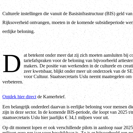
Culturele instellingen die vanuit de Basisinfrastructuur (BIS) geld van
Rijksoverheid ontvangen, moeten in de komende subsidieperiode we
eerlijke beloning.
D
at betekent onder meer dat zij zich moeten aansluiten bij co
tariefafspraken voor de beloning van bijvoorbeeld artiesten
makers. De positie van werkenden in de culturele en creati
zeer kwetsbaar, blijkt onder meer uit onderzoek van de S
voor Cultuur. Staatssecretaris Uslu neemt maatregelen om d
verbeteren.
Ontdek hier direct
de Kamerbrief.
Een belangrijk onderdeel daarvan is eerlijke beloning voor mensen d
zijn in deze sector. In de komende BIS-periode, die loopt van 2025 t/
staatssecretaris Uslu hier jaarlijks € 34,1 miljoen voor uit.
Op dit moment lopen er ook verschillende pilots in aanloop naar 2025
miljoen euro per jaar voor beschikbaar is. Zo is er bijvoorbeeld een r