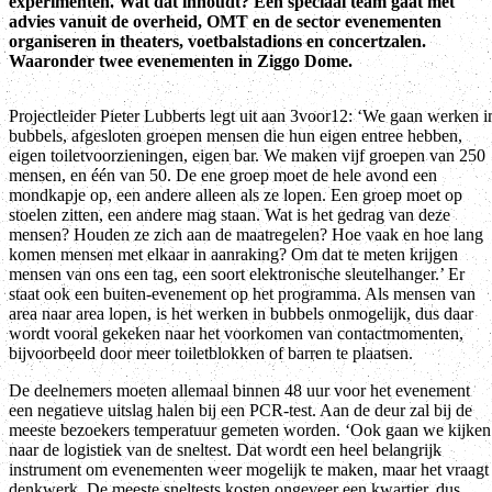
experimenten. Wat dat inhoudt? Een speciaal team gaat met
advies vanuit de overheid, OMT en de sector evenementen
organiseren in theaters, voetbalstadions en concertzalen.
Waaronder twee evenementen in Ziggo Dome.
Projectleider Pieter Lubberts legt uit aan 3voor12: ‘We gaan werken i
bubbels, afgesloten groepen mensen die hun eigen entree hebben,
eigen toiletvoorzieningen, eigen bar. We maken vijf groepen van 250
mensen, en één van 50. De ene groep moet de hele avond een
mondkapje op, een andere alleen als ze lopen. Een groep moet op
stoelen zitten, een andere mag staan. Wat is het gedrag van deze
mensen? Houden ze zich aan de maatregelen? Hoe vaak en hoe lang
komen mensen met elkaar in aanraking? Om dat te meten krijgen
mensen van ons een tag, een soort elektronische sleutelhanger.’ Er
staat ook een buiten-evenement op het programma. Als mensen van
area naar area lopen, is het werken in bubbels onmogelijk, dus daar
wordt vooral gekeken naar het voorkomen van contactmomenten,
bijvoorbeeld door meer toiletblokken of barren te plaatsen.
De deelnemers moeten allemaal binnen 48 uur voor het evenement
een negatieve uitslag halen bij een PCR-test. Aan de deur zal bij de
meeste bezoekers temperatuur gemeten worden. ‘Ook gaan we kijken
naar de logistiek van de sneltest. Dat wordt een heel belangrijk
instrument om evenementen weer mogelijk te maken, maar het vraagt
denkwerk. De meeste sneltests kosten ongeveer een kwartier, dus