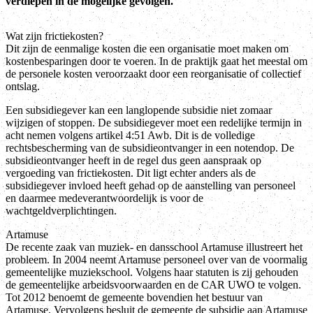
verdiepen in de mogelijke gevolgen.
Wat zijn frictiekosten?
Dit zijn de eenmalige kosten die een organisatie moet maken om
kostenbesparingen door te voeren. In de praktijk gaat het meestal om
de personele kosten veroorzaakt door een reorganisatie of collectief
ontslag.
Een subsidiegever kan een langlopende subsidie niet zomaar
wijzigen of stoppen. De subsidiegever moet een redelijke termijn in
acht nemen volgens artikel 4:51 Awb. Dit is de volledige
rechtsbescherming van de subsidieontvanger in een notendop. De
subsidieontvanger heeft in de regel dus geen aanspraak op
vergoeding van frictiekosten. Dit ligt echter anders als de
subsidiegever invloed heeft gehad op de aanstelling van personeel
en daarmee medeverantwoordelijk is voor de
wachtgeldverplichtingen.
Artamuse
De recente zaak van muziek- en dansschool Artamuse illustreert het
probleem. In 2004 neemt Artamuse personeel over van de voormalig
gemeentelijke muziekschool. Volgens haar statuten is zij gehouden
de gemeentelijke arbeidsvoorwaarden en de CAR UWO te volgen.
Tot 2012 benoemt de gemeente bovendien het bestuur van
Artamuse. Vervolgens besluit de gemeente de subsidie aan Artamuse