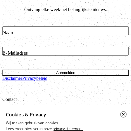
Ontvang elke week het belangrijkste nieuws.
Naam
E-Mailadres
Aanmelden
Disclaimer
Privacybeleid
Contact
Bataviastraat 24 unit 1.13
Cookies & Privacy
1095 ET Amsterdam
Wij maken gebruik van cookies.
t: 020 421 50 05 e:
info@vnpf.nl
Lees meer hierover in onze
privacy statement
.