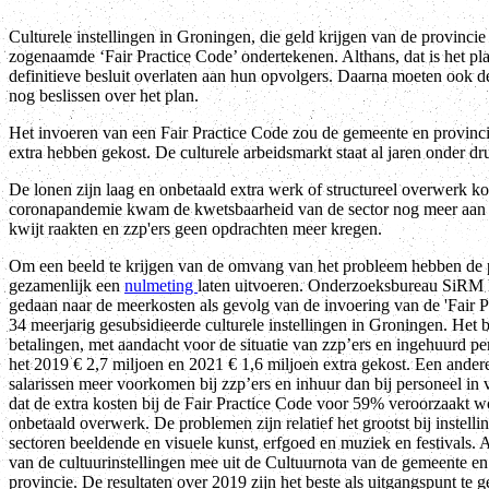
Culturele instellingen in Groningen, die geld krijgen van de provinc
zogenaamde ‘Fair Practice Code’ ondertekenen. Althans, dat is het pla
definitieve besluit overlaten aan hun opvolgers. Daarna moeten ook d
nog beslissen over het plan.
Het invoeren van een Fair Practice Code zou de gemeente en provinci
extra hebben gekost. De culturele arbeidsmarkt staat al jaren onder dr
De lonen zijn laag en onbetaald extra werk of structureel overwerk ko
coronapandemie kwam de kwetsbaarheid van de sector nog meer aan h
kwijt raakten en zzp'ers geen opdrachten meer kregen.
Om een beeld te krijgen van de omvang van het probleem hebben de
gezamenlijk een
nulmeting
laten uitvoeren. Onderzoeksbureau SiRM 
gedaan naar de meerkosten als gevolg van de invoering van de 'Fair P
34 meerjarig gesubsidieerde culturele instellingen in Groningen. Het
betalingen, met aandacht voor de situatie van zzp’ers en ingehuurd p
het 2019 € 2,7 miljoen en 2021 € 1,6 miljoen extra gekost. Een ande
salarissen meer voorkomen bij zzp’ers en inhuur dan bij personeel in v
dat de extra kosten bij de Fair Practice Code voor 59% veroorzaakt 
onbetaald overwerk. De problemen zijn relatief het grootst bij instell
sectoren beeldende en visuele kunst, erfgoed en muziek en festivals.
van de cultuurinstellingen mee uit de Cultuurnota van de gemeente 
provincie. De resultaten over 2019 zijn het beste als uitgangspunt te 