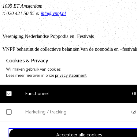
1095 ET Amsterdam
t: 020 421 50 05 e:
info@vnpf.nl
Vereniging Nederlandse Poppodia en -Festivals
VNPF behartigt de collectieve belangen van de poppodia en –festival
Nederland
Cookies & Privacy
Wij maken gebruik van cookies.
Lees meer hierover in onze
privacy statement
.
Ter
Functioneel
(
1
)
Design & Code by Eagerly
Noodzakelijk
Marketing / tracking
(
2
)
Voor het functioneren van de website en het onthouden van voorkeuren worden
functionele cookies geplaatst. Hierbij worden geen persoonsgegevens verzameld.
YouTube
Accepteer alle cookies
Klikgedrag, bekeken video’s en aangepaste voorkeuren worden verzameld.