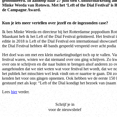
genomineerd. In aanloop naar 27 juni stelt Cultuurmarketing all
Minke Weeda van Rotown. Met het ‘Left of the Dial Festival’ is
de Campagne Award.
Kun je iets meer vertellen over jezelf en de ingezonden case?
Ik ben Minke Weeda en directeur bij het Rotterdamse poppodium R
Maaskant heb ik het Left of the Dial Festival geïnitieerd. Het festiva
editie in 2018 is Left of the Dial Festival een internationaal showcase
the Dial Festival hebben 48 bands gespeeld verspreid over acht podia
Het doel was om met een klein marketingbudget toch op te vallen. Va
festival waren, wisten we dat niemand over ons ging schrijven. Zo kw
over ons te schrijven en die naar buiten te brengen alsof anderen zo 
aangehouden dat we niet weten wat voor festival het wordt, dat we 
het publiek het misschien wel leuk vindt om er naartoe te gaan. Dit z
kenden het voor ons gingen opnemen. Ook hebben we de eerste 150 ka
gestuurd met als kop: “Left of the Dial kondigt het bezoek van (naam
Lees
hier
verder.
Schrijf je in
voor de nieuwsbrief