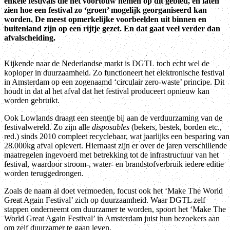
enkele festivals die het voortouw nemen op dit gebied, en laten
zien hoe een festival zo ‘groen’ mogelijk georganiseerd kan
worden. De meest opmerkelijke voorbeelden uit binnen en
buitenland zijn op een rijtje gezet. En dat gaat veel verder dan
afvalscheiding.
Kijkende naar de Nederlandse markt is DGTL toch echt wel de
koploper in duurzaamheid. Zo functioneert het elektronische festival
in Amsterdam op een zogenaamd ‘circulair zero-waste’ principe. Dit
houdt in dat al het afval dat het festival produceert opnieuw kan
worden gebruikt.
Ook Lowlands draagt een steentje bij aan de verduurzaming van de
festivalwereld. Zo zijn alle
disposables
(bekers, bestek, borden etc.,
red.) sinds 2010 compleet recyclebaar, wat jaarlijks een besparing van
28.000kg afval oplevert. Hiernaast zijn er over de jaren verschillende
maatregelen ingevoerd met betrekking tot de infrastructuur van het
festival, waardoor stroom-, water- en brandstofverbruik iedere editie
worden teruggedrongen.
Zoals de naam al doet vermoeden, focust ook het ‘Make The World
Great Again Festival’ zich op duurzaamheid. Waar DGTL zelf
stappen onderneemt om duurzamer te worden, spoort het ‘Make The
World Great Again Festival’ in Amsterdam juist hun bezoekers aan
om zelf duurzamer te gaan leven.