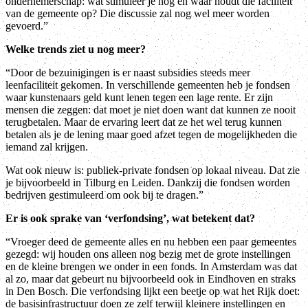
ondernemerschap: wat stimuleer je nog en waar houdt die faciliteit
van de gemeente op? Die discussie zal nog wel meer worden
gevoerd.”
Welke trends ziet u nog meer?
“Door de bezuinigingen is er naast subsidies steeds meer
leenfaciliteit gekomen. In verschillende gemeenten heb je fondsen
waar kunstenaars geld kunt lenen tegen een lage rente. Er zijn
mensen die zeggen: dat moet je niet doen want dat kunnen ze nooit
terugbetalen. Maar de ervaring leert dat ze het wel terug kunnen
betalen als je de lening maar goed afzet tegen de mogelijkheden die
iemand zal krijgen.
Wat ook nieuw is: publiek-private fondsen op lokaal niveau. Dat zie
je bijvoorbeeld in Tilburg en Leiden. Dankzij die fondsen worden
bedrijven gestimuleerd om ook bij te dragen.”
Er is ook sprake van ‘verfondsing’, wat betekent dat?
“Vroeger deed de gemeente alles en nu hebben een paar gemeentes
gezegd: wij houden ons alleen nog bezig met de grote instellingen
en de kleine brengen we onder in een fonds. In Amsterdam was dat
al zo, maar dat gebeurt nu bijvoorbeeld ook in Eindhoven en straks
in Den Bosch. Die verfondsing lijkt een beetje op wat het Rijk doet:
de basisinfrastructuur doen ze zelf terwijl kleinere instellingen en