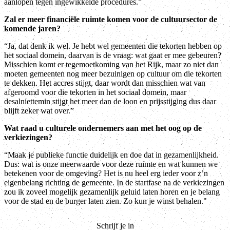
aanlopen tegen ingewikkelde procedures.”
Zal er meer financiële ruimte komen voor de cultuursector de
komende jaren?
“Ja, dat denk ik wel. Je hebt wel gemeenten die tekorten hebben op
het sociaal domein, daarvan is de vraag: wat gaat er mee gebeuren?
Misschien komt er tegemoetkoming van het Rijk, maar zo niet dan
moeten gemeenten nog meer bezuinigen op cultuur om die tekorten
te dekken. Het accres stijgt, daar wordt dan misschien wat van
afgeroomd voor die tekorten in het sociaal domein, maar
desalniettemin stijgt het meer dan de loon en prijsstijging dus daar
blijft zeker wat over.”
Wat raad u culturele ondernemers aan met het oog op de
verkiezingen?
“Maak je publieke functie duidelijk en doe dat in gezamenlijkheid.
Dus: wat is onze meerwaarde voor deze ruimte en wat kunnen we
betekenen voor de omgeving? Het is nu heel erg ieder voor z’n
eigenbelang richting de gemeente. In de startfase na de verkiezingen
zou ik zoveel mogelijk gezamenlijk geluid laten horen en je belang
voor de stad en de burger laten zien. Zo kun je winst behalen."
Schrijf je in