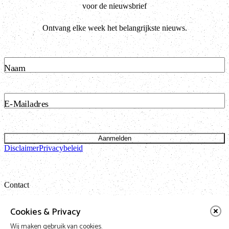
voor de nieuwsbrief
Ontvang elke week het belangrijkste nieuws.
Naam
E-Mailadres
Aanmelden
Disclaimer
Privacybeleid
Contact
Bataviastraat 24 unit 1.13
Cookies & Privacy
1095 ET Amsterdam
Wij maken gebruik van cookies.