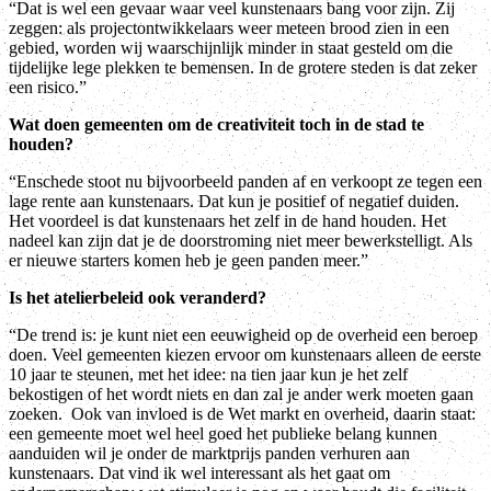
“Dat is wel een gevaar waar veel kunstenaars bang voor zijn. Zij
zeggen: als projectontwikkelaars weer meteen brood zien in een
gebied, worden wij waarschijnlijk minder in staat gesteld om die
tijdelijke lege plekken te bemensen. In de grotere steden is dat zeker
een risico.”
Wat doen gemeenten om de creativiteit toch in de stad te
houden?
“Enschede stoot nu bijvoorbeeld panden af en verkoopt ze tegen een
lage rente aan kunstenaars. Dat kun je positief of negatief duiden.
Het voordeel is dat kunstenaars het zelf in de hand houden. Het
nadeel kan zijn dat je de doorstroming niet meer bewerkstelligt. Als
er nieuwe starters komen heb je geen panden meer.”
Is het atelierbeleid ook veranderd?
“De trend is: je kunt niet een eeuwigheid op de overheid een beroep
doen. Veel gemeenten kiezen ervoor om kunstenaars alleen de eerste
10 jaar te steunen, met het idee: na tien jaar kun je het zelf
bekostigen of het wordt niets en dan zal je ander werk moeten gaan
zoeken. Ook van invloed is de Wet markt en overheid, daarin staat:
een gemeente moet wel heel goed het publieke belang kunnen
aanduiden wil je onder de marktprijs panden verhuren aan
kunstenaars. Dat vind ik wel interessant als het gaat om