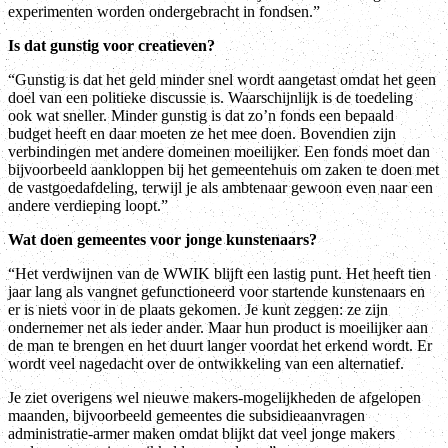
experimenten worden ondergebracht in fondsen.”
Is dat gunstig voor creatieven?
“Gunstig is dat het geld minder snel wordt aangetast omdat het geen
doel van een politieke discussie is. Waarschijnlijk is de toedeling
ook wat sneller. Minder gunstig is dat zo’n fonds een bepaald
budget heeft en daar moeten ze het mee doen. Bovendien zijn
verbindingen met andere domeinen moeilijker. Een fonds moet dan
bijvoorbeeld aankloppen bij het gemeentehuis om zaken te doen met
de vastgoedafdeling, terwijl je als ambtenaar gewoon even naar een
andere verdieping loopt.”
Wat doen gemeentes voor jonge kunstenaars?
“Het verdwijnen van de WWIK blijft een lastig punt. Het heeft tien
jaar lang als vangnet gefunctioneerd voor startende kunstenaars en
er is niets voor in de plaats gekomen. Je kunt zeggen: ze zijn
ondernemer net als ieder ander. Maar hun product is moeilijker aan
de man te brengen en het duurt langer voordat het erkend wordt. Er
wordt veel nagedacht over de ontwikkeling van een alternatief.
Je ziet overigens wel nieuwe makers-mogelijkheden de afgelopen
maanden, bijvoorbeeld gemeentes die subsidieaanvragen
administratie-armer maken omdat blijkt dat veel jonge makers