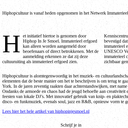
Hiphopcultuur is vanaf heden opgenomen in het Netwerk Immateriee
H
et initiatief hiertoe is genomen door
Kenniscentrum Immaterieel Erfgoed Nederland heeft
Hiphop In Je Smoel. Immaterieel erfgoed
bevestigd dat hiphopcultuur aan de criteria voor
kan alleen worden aangemeld door
immaterieel erfgoed voldoet zoals gesteld in het
beoefenaars of direct betrokkenen. Met de
UNESCO Verdrag inzake de bescherming van
aanmelding erkennen ze dat zij deze
immaterieel cultureel erfgoed, en heeft de aanmelding
cultuuruiting als immaterieel erfgoed zien.
zichtbaar ge
Hiphopcultuur is alomtegenwoordig in het muziek- en cultuurlandsc
elementen dat de beste manier om het te beschrijven is om terug te g
York. In de jaren zeventig raakten daar achterstandswijken, met nam
Ondanks de armoede en chaos had de jeugd behoefte aan creativiteit 
feesten van lokale DJ’s. Met innovatief gebruik van knip- en plaktech
disco- en funkmuziek, evenals soul, jazz en R&B, opnieuw vorm te g
Lees hier het hele artikel van hiphopinjesmoel.nl
Schrijf je in