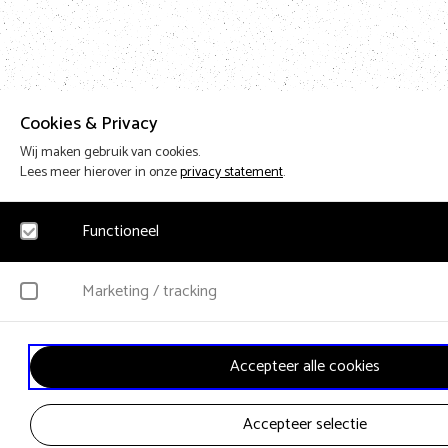
Cookies & Privacy
Wij maken gebruik van cookies.
Lees meer hierover in onze
privacy statement
.
Functioneel
Noodzakelijk
Marketing / tracking
Voor het functioneren van de website en het onthouden van voorkeuren worden fu
geplaatst. Hierbij worden geen persoonsgegevens verzameld.
YouTube
Accepteer alle cookies
Klikgedrag, bekeken video’s en aangepaste voorkeuren worden verzameld. Bezoek
gebruikersgedrag wordt gebruikt voor advertenties.
Accepteer selectie
Vimeo