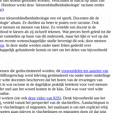
f niet serieus genomen worden. Verschillen in macht op basis van
 Hierdoor werkt deze ‘kleurenblindheidsideologie’ racisme eerder
se
).
e kleurenblindheidsideologie een rol speelt. Docenten die de
ogie’ afnam. Ze durfden nu beter te praten over racisme. Ook
e mensen en mensen van kleur. Zo vertelde een docent in de
ood te kiezen als zij zichzelf tekenen. Wat precies heeft geleid tot die
 vaststellen op basis van dit onderzoek, maar het lijkt er wel op dat
 Een recente wetenschappelijke studie bevestigt dit ook; door mensen
nen
. In deze studie werden onder meer feiten gedeeld over
chappelijk gefundeerde kennis en niet om het delen van bijvoorbeeld
mensen die gediscrimineerd worden, dit
vooroordelen ten aanzien van
ldBurgerschap werd inleving gestimuleerd via onder meer onderlinge
 witte docenten beschreven dat het horen van de ervaringen van
 in wat racisme in de dagelijkse praktijk betekent voor veel mensen
der snel aan het woord komen in de klas. Dat was voor veel witte
pathie.
d werken (zie ook
deze video van KIS
). Denk bijvoorbeeld aan het
ng, verteld vanuit het perspectief van de slachtoffers. Aandachtspunt is
r vluchtelingen of migranten, het raadzaam is om niet expliciet erbij
moeten gaan inleven in vluchtelingen en migranten doen zij dat juist