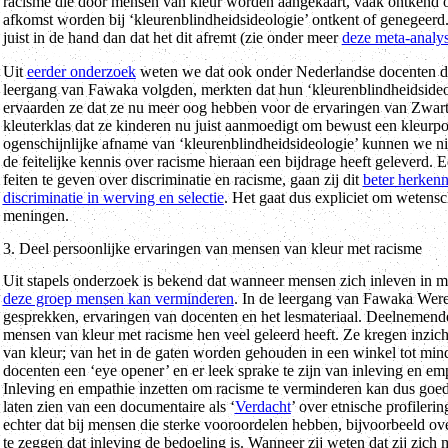
racisme die door mensen van kleur worden aangekaart, vaak ontkend o
afkomst worden bij ‘kleurenblindheidsideologie’ ontkent of genegeerd.
juist in de hand dan dat het dit afremt (zie onder meer
deze meta-analy
Uit
eerder onderzoek
weten we dat ook onder Nederlandse docenten dez
leergang van Fawaka volgden, merkten dat hun ‘kleurenblindheidsideol
ervaarden ze dat ze nu meer oog hebben voor de ervaringen van Zwart
kleuterklas dat ze kinderen nu juist aanmoedigt om bewust een kleurpotl
ogenschijnlijke afname van ‘kleurenblindheidsideologie’ kunnen we niet
de feitelijke kennis over racisme hieraan een bijdrage heeft geleverd.
feiten te geven over discriminatie en racisme, gaan zij dit
beter herken
discriminatie in werving en selectie
. Het gaat dus expliciet om wetens
meningen.
3. Deel persoonlijke ervaringen van mensen van kleur met racisme
Uit stapels onderzoek is bekend dat wanneer mensen zich inleven in 
deze groep mensen kan verminderen
. In de leergang van Fawaka Were
gesprekken, ervaringen van docenten en het lesmateriaal. Deelnemende
mensen van kleur met racisme hen veel geleerd heeft. Ze kregen inzicht
van kleur; van het in de gaten worden gehouden in een winkel tot min
docenten een ‘eye opener’ en er leek sprake te zijn van inleving en em
Inleving en empathie inzetten om racisme te verminderen kan dus goe
laten zien van een documentaire als ‘
Verdacht
’ over etnische profileri
echter dat bij mensen die sterke vooroordelen hebben, bijvoorbeeld ove
te zeggen dat inleving de bedoeling is. Wanneer zij weten dat zij zich 