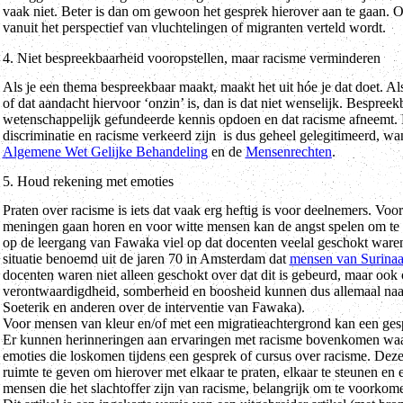
vaak niet. Beter is dan om gewoon het gesprek hierover aan te gaan. Of
vanuit het perspectief van vluchtelingen of migranten verteld wordt.
4. Niet bespreekbaarheid vooropstellen, maar racisme verminderen
Als je een thema bespreekbaar maakt, maakt het uit hóe je dat doet. Al
of dat aandacht hiervoor ‘onzin’ is, dan is dat niet wenselijk. Bespree
wetenschappelijk gefundeerde kennis opdoen en dat racisme afneemt. Da
discriminatie en racisme verkeerd zijn is dus geheel gelegitimeerd, wan
Algemene Wet Gelijke Behandeling
en de
Mensenrechten
.
5. Houd rekening met emoties
Praten over racisme is iets dat vaak erg heftig is voor deelnemers. Voor
meningen gaan horen en voor witte mensen kan de angst spelen om te w
op de leergang van Fawaka viel op dat docenten veelal geschokt waren 
situatie benoemd uit de jaren 70 in Amsterdam dat
mensen van Surinaa
docenten waren niet alleen geschokt over dat dit is gebeurd, maar ook ove
verontwaardigdheid, somberheid en boosheid kunnen dus allemaal naa
Soeterik en anderen over de interventie van Fawaka).
Voor mensen van kleur en/of met een migratieachtergrond kan een gespr
Er kunnen herinneringen aan ervaringen met racisme bovenkomen waar z
emoties die loskomen tijdens een gesprek of cursus over racisme. Deze 
ruimte te geven om hierover met elkaar te praten, elkaar te steunen en
mensen die het slachtoffer zijn van racisme, belangrijk om te voorkom