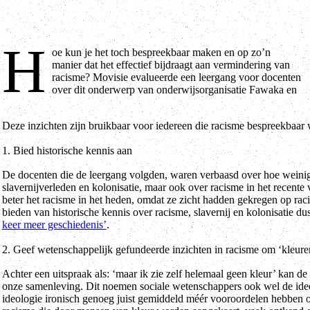
H
oe kun je het toch bespreekbaar maken en op zo’n
hieruit kwamen verschillende inzichten naar voren. De vijf
manier dat het effectief bijdraagt aan vermindering van
racisme? Movisie evalueerde een leergang voor docenten
over dit onderwerp van onderwijsorganisatie Fawaka en
Deze inzichten zijn bruikbaar voor iedereen die racisme bespreekbaar w
1. Bied historische kennis aan
De docenten die de leergang volgden, waren verbaasd over hoe weinig
slavernijverleden en kolonisatie, maar ook over racisme in het recente 
beter het racisme in het heden, omdat ze zicht hadden gekregen op raci
bieden van historische kennis over racisme, slavernij en kolonisatie du
keer meer geschiedenis’
.
2. Geef wetenschappelijk gefundeerde inzichten in racisme om ‘kleure
Achter een uitspraak als: ‘maar ik zie zelf helemaal geen kleur’ kan de
onze samenleving. Dit noemen sociale wetenschappers ook wel de ideo
ideologie ironisch genoeg juist gemiddeld méér vooroordelen hebben o