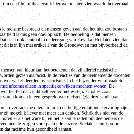
 om een film of theaterstuk hierover te laten zien waarin het verhaal
s je racisme bespreekt en mensen geven aan dat het niet zou bestaan
kbaarheid is dus geen doel op zich. De bedoeling is dat mensen
t staat ook centraal in de leergang van Fawaka. Het laten zien dat
t dit is in lijn met artikel 1 van de Grondwet en met bijvoorbeeld de
 mensen van kleur kan het betekenen dat zij allerlei racistische
orden gezien als racist. In de reacties van de deelnemende docenten
over wat zij leerden over racisme. In het bijzonder werd vaak de
mse afkomst alleen in specifieke wijken mochten wonen
. De
r het feit dat zij dit zelf eerder niet wisten. Emoties zoals
r voren komen in een gesprek over racisme (zie
deze studie
van
ek over racisme uiteraard ook een heftige emotionele ervaring zijn.
ij mogelijk liever niet meer aan denken. Schrik dus niet van de
horen er als het ware bij en het is aan te raden om deelnemers de
 eventueel te zorgen voor passende nazorg. Sociale steun is voor
en dat racisme hun gezondheid aantast.