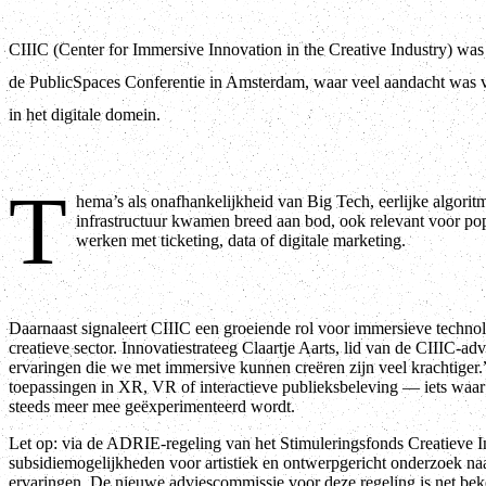
CIIIC (Center for Immersive Innovation in the Creative Industry) wa
de PublicSpaces Conferentie in Amsterdam, waar veel aandacht was 
in het digitale domein.
T
hema’s als onafhankelijkheid van Big Tech, eerlijke algorit
infrastructuur kwamen breed aan bod, ook relevant voor poppodia en -f
werken met ticketing, data of digitale marketing.
Daarnaast signaleert CIIIC een groeiende rol voor immersieve technolo
creatieve sector. Innovatiestrateeg Claartje Aarts, lid van de CIIIC-adv
ervaringen die we met immersive kunnen creëren zijn veel krachtiger
toepassingen in XR, VR of interactieve publieksbeleving — iets waar
steeds meer mee geëxperimenteerd wordt.
Let op: via de ADRIE-regeling van het Stimuleringsfonds Creatieve In
subsidiemogelijkheden voor artistiek en ontwerpgericht onderzoek na
ervaringen. De nieuwe adviescommissie voor deze regeling is net be