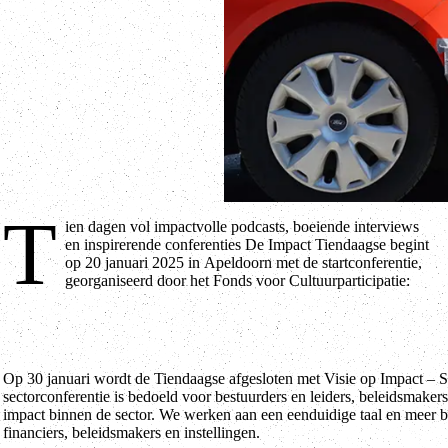
T
ien dagen vol impactvolle podcasts, boeiende interviews
Podium voor Impact - Congres cultuurparticipatie en -educatie voor
en inspirerende conferenties De Impact Tiendaagse begint
op 20 januari 2025 in Apeldoorn met de startconferentie,
georganiseerd door het Fonds voor Cultuurparticipatie:
Op 30 januari wordt de Tiendaagse afgesloten met Visie op Impact – Se
sectorconferentie is bedoeld voor bestuurders en leiders, beleidsmakers
impact binnen de sector. We werken aan een eenduidige taal en meer be
financiers, beleidsmakers en instellingen.