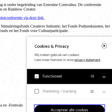
ng is onder begeleiding van Ernestine Comvalius. De conferentie
us en Rainbow Creator.
lotconferentie via deze link.
Stimuleringsfonds Creatieve Industrie, het Fonds Podiumkunsten, het
nds en het Fonds voor Cultuurparticipatie.
Cookies & Privacy
Wij maken gebruik van cookies.
Lees meer hierover in onze
privacy statement
.
Functioneel
(
1
)
Noodzakelijk
Marketing / tracking
(
2
)
Voor het functioneren van de website en het
Terug naar hom
onthouden van voorkeuren worden functionele cookies
geplaatst. Hierbij worden geen persoonsgegevens
YouTube
 en -Festivals
verzameld.
Accepteer alle cookies
Klikgedrag, bekeken video’s en aangepaste voorkeuren