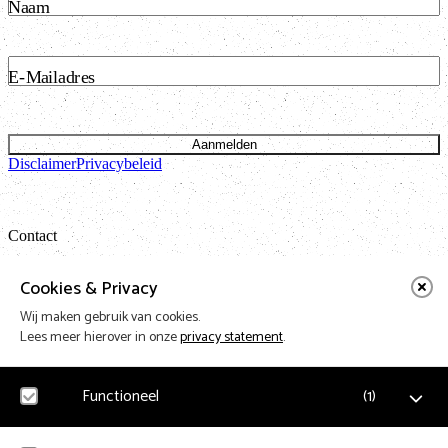
Naam
E-Mailadres
Aanmelden
Disclaimer
Privacybeleid
Contact
Bataviastraat 24 unit 1.13
Cookies & Privacy
1095 ET Amsterdam
Wij maken gebruik van cookies.
t: 020 421 50 05 e:
info@vnpf.nl
Lees meer hierover in onze
privacy statement
.
Functioneel
(
1
)
Vereniging Nederlandse Poppodia en -Festivals
VNPF behartigt de collectieve belangen van de poppodia en –