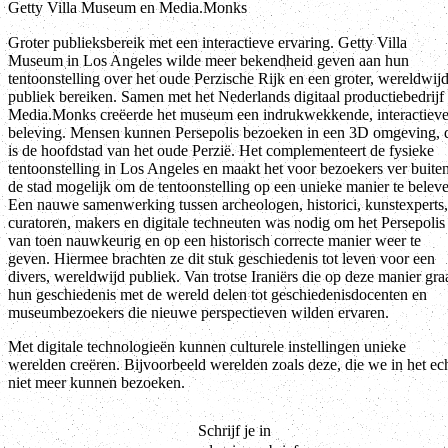
Getty Villa Museum en Media.Monks
Groter publieksbereik met een interactieve ervaring. Getty Villa
Museum in Los Angeles wilde meer bekendheid geven aan hun
tentoonstelling over het oude Perzische Rijk en een groter, wereldwij
publiek bereiken. Samen met het Nederlands digitaal productiebedrijf
Media.Monks creëerde het museum een indrukwekkende, interactiev
beleving. Mensen kunnen Persepolis bezoeken in een 3D omgeving, d
is de hoofdstad van het oude Perzië. Het complementeert de fysieke
tentoonstelling in Los Angeles en maakt het voor bezoekers ver buite
de stad mogelijk om de tentoonstelling op een unieke manier te belev
Een nauwe samenwerking tussen archeologen, historici, kunstexperts,
curatoren, makers en digitale techneuten was nodig om het Persepolis
van toen nauwkeurig en op een historisch correcte manier weer te
geven. Hiermee brachten ze dit stuk geschiedenis tot leven voor een
divers, wereldwijd publiek. Van trotse Iraniërs die op deze manier gra
hun geschiedenis met de wereld delen tot geschiedenisdocenten en
museumbezoekers die nieuwe perspectieven wilden ervaren.
Met digitale technologieën kunnen culturele instellingen unieke
werelden creëren. Bijvoorbeeld werelden zoals deze, die we in het ec
niet meer kunnen bezoeken.
Schrijf je in