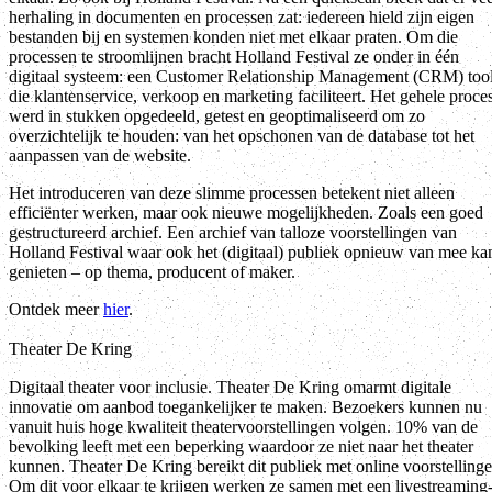
herhaling in documenten en processen zat: iedereen hield zijn eigen
bestanden bij en systemen konden niet met elkaar praten. Om die
processen te stroomlijnen bracht Holland Festival ze onder in één
digitaal systeem: een Customer Relationship Management (CRM) too
die klantenservice, verkoop en marketing faciliteert. Het gehele proce
werd in stukken opgedeeld, getest en geoptimaliseerd om zo
overzichtelijk te houden: van het opschonen van de database tot het
aanpassen van de website.
Het introduceren van deze slimme processen betekent niet alleen
efficiënter werken, maar ook nieuwe mogelijkheden. Zoals een goed
gestructureerd archief. Een archief van talloze voorstellingen van
Holland Festival waar ook het (digitaal) publiek opnieuw van mee ka
genieten – op thema, producent of maker.
Ontdek meer
hier
.
Theater De Kring
Digitaal theater voor inclusie. Theater De Kring omarmt digitale
innovatie om aanbod toegankelijker te maken. Bezoekers kunnen nu
vanuit huis hoge kwaliteit theatervoorstellingen volgen. 10% van de
bevolking leeft met een beperking waardoor ze niet naar het theater
kunnen. Theater De Kring bereikt dit publiek met online voorstellinge
Om dit voor elkaar te krijgen werken ze samen met een livestreaming