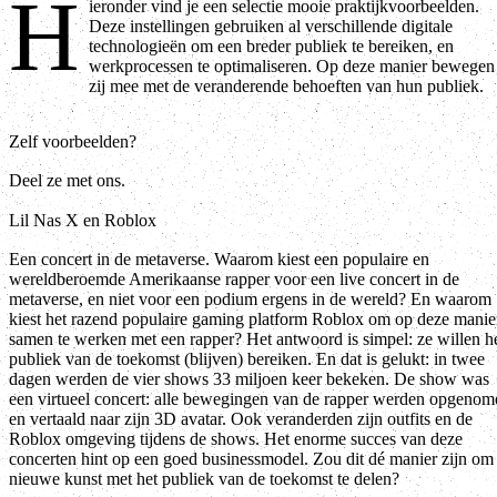
H
ieronder vind je een selectie mooie praktijkvoorbeelden.
Deze instellingen gebruiken al verschillende digitale
technologieën om een breder publiek te bereiken, en
werkprocessen te optimaliseren. Op deze manier bewegen
zij mee met de veranderende behoeften van hun publiek.
Zelf voorbeelden?
Deel ze met ons.
Lil Nas X en Roblox
Een concert in de metaverse. Waarom kiest een populaire en
wereldberoemde Amerikaanse rapper voor een live concert in de
metaverse, en niet voor een podium ergens in de wereld? En waarom
kiest het razend populaire gaming platform Roblox om op deze manie
samen te werken met een rapper? Het antwoord is simpel: ze willen h
publiek van de toekomst (blijven) bereiken. En dat is gelukt: in twee
dagen werden de vier shows 33 miljoen keer bekeken. De show was
een virtueel concert: alle bewegingen van de rapper werden opgenom
en vertaald naar zijn 3D avatar. Ook veranderden zijn outfits en de
Roblox omgeving tijdens de shows. Het enorme succes van deze
concerten hint op een goed businessmodel. Zou dit dé manier zijn om
nieuwe kunst met het publiek van de toekomst te delen?