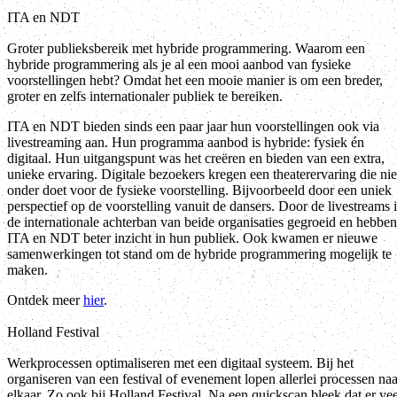
ITA en NDT
Groter publieksbereik met hybride programmering. Waarom een
hybride programmering als je al een mooi aanbod van fysieke
voorstellingen hebt? Omdat het een mooie manier is om een breder,
groter en zelfs internationaler publiek te bereiken.
ITA en NDT bieden sinds een paar jaar hun voorstellingen ook via
livestreaming aan. Hun programma aanbod is hybride: fysiek én
digitaal. Hun uitgangspunt was het creëren en bieden van een extra,
unieke ervaring. Digitale bezoekers kregen een theaterervaring die nie
onder doet voor de fysieke voorstelling. Bijvoorbeeld door een uniek
perspectief op de voorstelling vanuit de dansers. Door de livestreams i
de internationale achterban van beide organisaties gegroeid en hebben
ITA en NDT beter inzicht in hun publiek. Ook kwamen er nieuwe
samenwerkingen tot stand om de hybride programmering mogelijk te
maken.
Ontdek meer
hier
.
Holland Festival
Werkprocessen optimaliseren met een digitaal systeem. Bij het
organiseren van een festival of evenement lopen allerlei processen naa
elkaar. Zo ook bij Holland Festival. Na een quickscan bleek dat er vee