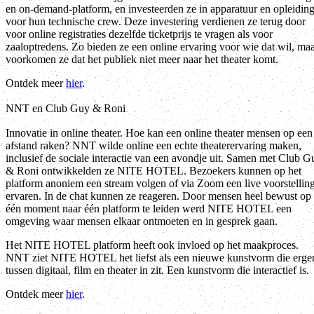
en on-demand-platform, en investeerden ze in apparatuur en opleidin
voor hun technische crew. Deze investering verdienen ze terug door
voor online registraties dezelfde ticketprijs te vragen als voor
zaaloptredens. Zo bieden ze een online ervaring voor wie dat wil, ma
voorkomen ze dat het publiek niet meer naar het theater komt.
Ontdek meer
hier
.
NNT en Club Guy & Roni
Innovatie in online theater. Hoe kan een online theater mensen op een
afstand raken? NNT wilde online een echte theaterervaring maken,
inclusief de sociale interactie van een avondje uit. Samen met Club G
& Roni ontwikkelden ze NITE HOTEL. Bezoekers kunnen op het
platform anoniem een stream volgen of via Zoom een live voorstellin
ervaren. In de chat kunnen ze reageren. Door mensen heel bewust op
één moment naar één platform te leiden werd NITE HOTEL een
omgeving waar mensen elkaar ontmoeten en in gesprek gaan.
Het NITE HOTEL platform heeft ook invloed op het maakproces.
NNT ziet NITE HOTEL het liefst als een nieuwe kunstvorm die erge
tussen digitaal, film en theater in zit. Een kunstvorm die interactief is.
Ontdek meer
hier
.