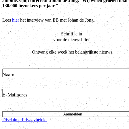
ambitie, vindt directeur Johan de Jong. “Wij willen groeien naar
130.000 bezoekers per jaar.”
Lees
hier
het interview van EB met Johan de Jong.
Schrijf je in
voor de nieuwsbrief
Ontvang elke week het belangrijkste nieuws.
Naam
E-Mailadres
Aanmelden
Disclaimer
Privacybeleid