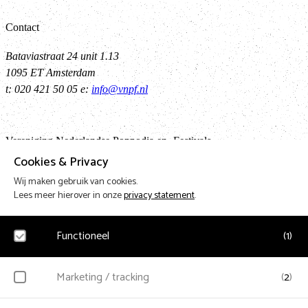
Contact
Bataviastraat 24 unit 1.13
1095 ET Amsterdam
t: 020 421 50 05 e:
info@vnpf.nl
Vereniging Nederlandse Poppodia en -Festivals
Cookies & Privacy
VNPF behartigt de collectieve belangen van de poppodia en –festival
Wij maken gebruik van cookies.
Nederland
Lees meer hierover in onze
privacy statement
.
Terug 
Functioneel
(
1
)
Noodzakelijk
Marketing / tracking
(
2
)
Design & Code by Eagerly
Voor het functioneren van de website en het onthouden van voorkeuren worden
functionele cookies geplaatst. Hierbij worden geen persoonsgegevens verzameld.