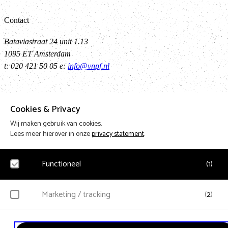
Contact
Bataviastraat 24 unit 1.13
1095 ET Amsterdam
t: 020 421 50 05 e:
info@vnpf.nl
Vereniging Nederlandse Poppodia en -Festivals
Cookies & Privacy
Wij maken gebruik van cookies.
VNPF behartigt de collectieve belangen van de poppodia en –festival
Lees meer hierover in onze
privacy statement
.
Nederland
Functioneel
(
1
)
Terug n
Noodzakelijk
Marketing / tracking
(
2
)
Voor het functioneren van de website en het onthouden van voorkeuren worden
Design & Code by Eagerly
functionele cookies geplaatst. Hierbij worden geen persoonsgegevens verzameld.
YouTube