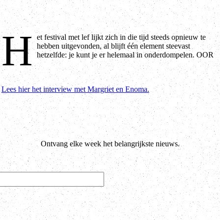
H
et festival met lef lijkt zich in die tijd steeds opnieuw te
ging in gesprek met directeur Margriet Colebrander en programmeur
hebben uitgevonden, al blijft één element steevast
hetzelfde: je kunt je er helemaal in onderdompelen. OOR
Lees hier het interview met Margriet en Enoma.
Ontvang elke week het belangrijkste nieuws.