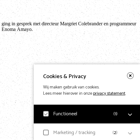
Enoma Amayo.
Cookies & Privacy
Wij maken gebruik van cookies.
Lees meer hierover in onze
privacy statement
.
Functioneel
(
1
)
Noodzakelijk
Marketing / tracking
(
2
)
Voor het functioneren van de website en het