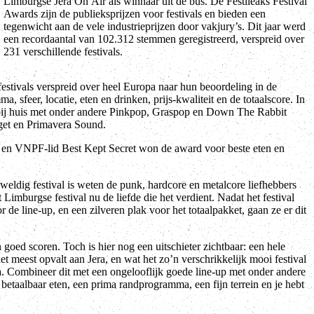
231 verschillende festivals.
festivals verspreid over heel Europa naar hun beoordeling in de
, sfeer, locatie, eten en drinken, prijs-kwaliteit en de totaalscore. In
 bij huis met onder andere Pinkpop, Graspop en Down The Rabbit
iget en Primavera Sound.
 en VNPF-lid Best Kept Secret won de award voor beste eten en
weldig festival is weten de punk, hardcore en metalcore liefhebbers
t Limburgse festival nu de liefde die het verdient. Nadat het festival
 de line-up, en een zilveren plak voor het totaalpakket, gaan ze er dit
goed scoren. Toch is hier nog een uitschieter zichtbaar: een hele
het meest opvalt aan Jera, en wat het zo’n verschrikkelijk mooi festival
Jera. Combineer dit met een ongelooflijk goede line-up met onder andere
f betaalbaar eten, een prima randprogramma, een fijn terrein en je hebt