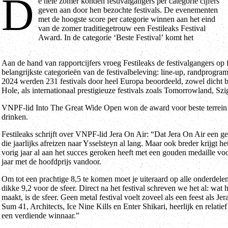
D
e hele zomer konden festivalgangers per categorie cijfers
Limburgse Jera On Air als winnaar uit de bus. De Festileaks Festival
geven aan door hen bezochte festivals. De evenementen
Awards zijn de publieksprijzen voor festivals en bieden een
met de hoogste score per categorie winnen aan het eind
tegenwicht aan de vele industrieprijzen door vakjury’s. Dit jaar werd
van de zomer traditiegetrouw een Festileaks Festival
een recordaantal van 102.312 stemmen geregistreerd, verspreid over
Award. In de categorie ‘Beste Festival’ komt het
Aan de hand van rapportcijfers vroeg Festileaks de festivalgangers op 
belangrijkste categorieën van de festivalbeleving: line-up, randprogramma
2024 werden 231 festivals door heel Europa beoordeeld, zowel dicht
Hole, als internationaal prestigieuze festivals zoals Tomorrowland, Sz
VNPF-lid Into The Great Wide Open won de award voor beste terrein
drinken.
Festileaks schrijft over VNPF-lid Jera On Air: “Dat Jera On Air een ge
die jaarlijks afreizen naar Ysselsteyn al lang. Maar ook breder krijgt he
vorig jaar al aan het succes geroken heeft met een gouden medaille voor
jaar met de hoofdprijs vandoor.
Om tot een prachtige 8,5 te komen moet je uiteraard op alle onderdelen 
dikke 9,2 voor de sfeer. Direct na het festival schreven we het al: wat 
maakt, is de sfeer. Geen metal festival voelt zoveel als een feest als 
Sum 41, Architects, Ice Nine Kills en Enter Shikari, heerlijk en relatie
een verdiende winnaar.”