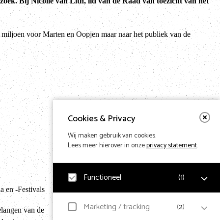
oek. Bij Nicolle van Lith, lid van de Raad van toezicht van het
0 miljoen voor Marten en Oopjen maar naar het publiek van de
Cookies & Privacy
Wij maken gebruik van cookies.
Lees meer hierover in onze
privacy statement
.
Functioneel
(
1
)
Terug naar hom
 en -Festivals
Noodzakelijk
Marketing / tracking
(
2
)
elangen van de
Voor het functioneren van de website en het