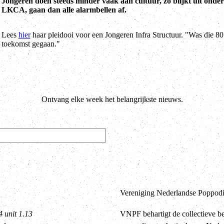
Jongeren doen steeds minder vaak aan cultuur, zo blijkt uit onderz
LKCA, gaan dan alle alarmbellen af.
Lees
hier
haar pleidooi voor een Jongeren Infra Structuur. "Was die 8
toekomst gegaan."
Ontvang elke week het belangrijkste nieuws.
Vereniging Nederlandse Poppodia
4 unit 1.13
VNPF behartigt de collectieve b