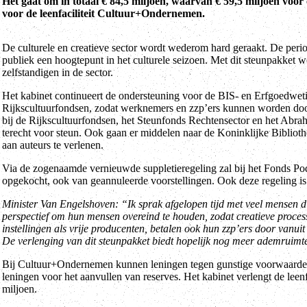
Het gaat om in totaal € 84,5 miljoen, waarvan € 59,5 miljoen voo
voor de leenfaciliteit Cultuur+Ondernemen.
De culturele en creatieve sector wordt wederom hard geraakt. De period
publiek een hoogtepunt in het culturele seizoen. Met dit steunpakket 
zelfstandigen in de sector.
Het kabinet continueert de ondersteuning voor de BIS- en Erfgoedwetins
Rijkscultuurfondsen, zodat werknemers en zzp’ers kunnen worden door
bij de Rijkscultuurfondsen, het Steunfonds Rechtensector en het Abra
terecht voor steun. Ook gaan er middelen naar de Koninklijke Bibliot
aan auteurs te verlenen.
Via de zogenaamde vernieuwde suppletieregeling zal bij het Fonds Po
opgekocht, ook van geannuleerde voorstellingen. Ook deze regeling is 
Minister Van Engelshoven: “Ik sprak afgelopen tijd met veel mensen die
perspectief om hun mensen overeind te houden, zodat creatieve proces
instellingen als vrije producenten, betalen ook hun zzp’ers door vanui
De verlenging van dit steunpakket biedt hopelijk nog meer ademruimte
Bij Cultuur+Ondernemen kunnen leningen tegen gunstige voorwaarden 
leningen voor het aanvullen van reserves. Het kabinet verlengt de leen
miljoen.