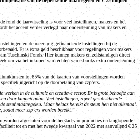
r compensatie van de beperkende maatregelen en € 25 miljoen
e rond de jaarwisseling is voor veel instellingen, makers en het
wordt het accent verder verlegd naar ondersteuning van makers en
tellingen en de meerjarig gefinancierde instellingen bij de
betaald. Er is extra geld beschikbaar voor regelingen voor makers
ham Tuschinski Fonds. Hier kunnen makers en zelfstandigen direct
heek om via het inkopen van rechten van e-books extra ondersteuning
diumkunsten tot 85% van de kaarten van voorstellingen worden
specifiek ingericht op de doorbetaling van zzp’ers.
 werken in de culturele en creatieve sector. Er is grote behoefte aan
sen door kunnen gaan. Veel instellingen, zowel gesubsidieerde
t de steunmaatregelen. Maar helaas bereikt de steun hen niet allemaal.
, zodat meer zzp’ers worden bereikt.”
worden afgesloten voor de herstart van producties en langlopende
faciliteit tot en met het tweede kwartaal van 2022 met aanvullend € 25