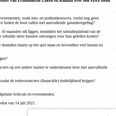
inister van Economische Zaken en Klimaat over ook extra steun
n evenementen, zoals tent- en podiumbouwers, veelal nog geen
or buiten de boot vallen met aanvullende garantieregeling?
l 16 maanden stil liggen, inmiddels het subsidieplafond van de
 subsidie meer kunnen ontvangen voor hun geleden kosten?
r tientallen banen op het spel staan en bovendien veel kennis en
ogen?
anciers op een andere manier te ondersteunen door met aanvullende
odat de toeleveranciers (financiële) duidelijkheid krijgen?
gelaste festivals en evenementen.
ebat van 14 juli 2021.