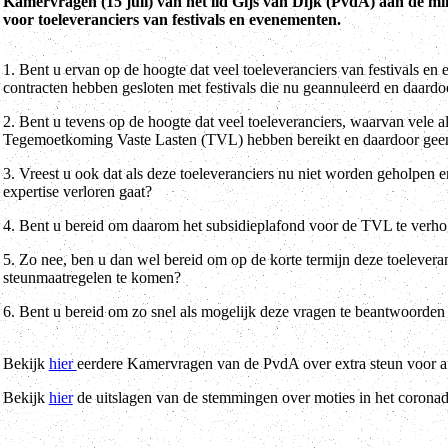
Kamervragen (15 juli) van het lid Gijs van Dijk (PvdA) aan de m
voor toeleveranciers van festivals en evenementen.
1. Bent u ervan op de hoogte dat veel toeleveranciers van festivals e
contracten hebben gesloten met festivals die nu geannuleerd en daardo
2. Bent u tevens op de hoogte dat veel toeleveranciers, waarvan vele a
Tegemoetkoming Vaste Lasten (TVL) hebben bereikt en daardoor geen
3. Vreest u ook dat als deze toeleveranciers nu niet worden geholpen e
expertise verloren gaat?
4. Bent u bereid om daarom het subsidieplafond voor de TVL te verh
5. Zo nee, ben u dan wel bereid om op de korte termijn deze toelever
steunmaatregelen te komen?
6. Bent u bereid om zo snel als mogelijk deze vragen te beantwoorden z
Bekijk
hier
eerdere Kamervragen van de PvdA over extra steun voor af
Bekijk
hier
de uitslagen van de stemmingen over moties in het coronad