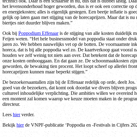
technici ook. Daar is een schaarste in nu, dus dat is dubbel lastig. Da
het levensonderhoud hoger geworden, dus is er ook een correctie op 
en energiekosten; alles is eigenlijk gestegen. Een beetje inflatie is g
gelijk op laten gaan met stijging van de horecaprijzen. Maar dat is nu 
biertjes niet duurder blijven maken.”
Ook bij
Poppodium Effenaar
is de stijging van alle kosten duidelijk m
Feijen weten. “Het hele businessmodel van poppodia staat onder druk, 
jaren zo. We hebben nauwelijks vet op de botten. De voornaamste in
horeca, dat is bij alle poppodia wel zo. De kaartverkoop gaat vooral na
houden we zelf weinig tot niets aan over. Dat betekent dat de horecapr
onze kosten omhooggaan. En dat gaan ze. De schoonmaakkosten zijn v
geworden, de bewaking tien procent. Het loopt scheef op allerlei fron
horecaprijzen kunnen maar beperkt stijgen.”
De bezoekersaantallen zijn bij de Effenaar redelijk op orde, deelt Jos
goed van de bezoekers, dat komt ook doordat we divers blijven prog
cultureel inhoudelijke verplichting. Die ambities willen we overeind
een moment zal komen waarop we keuze moeten maken in de progra
directeur.
Lees
hier
verder.
Bekijk
hier
de VNPF-publicatie ‘Poppodia en -Festivals in Cijfers 20