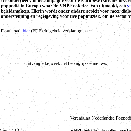
Als onderdeel van de campagne voor de Europese Parlementsverki
poppodia in Europa waar de VNPF ook deel van uitmaakt, een
v
beleidsmakers. Hierin wordt onder andere gepleit voor meer dialoo
ondersteuning en regelgeving voor live popmuziek, om de sector v
Download
hier
(PDF) de gehele verklaring.
Ontvang elke week het belangrijkste nieuws.
Vereniging Nederlandse Poppodia
4 unit 1.13
VNPF behartigt de collectieve b