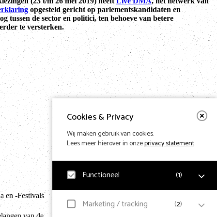
ezingen (23 t/m 26 mei 2019) heeft
Live DMA
, het netwerk van
erklaring
opgesteld gericht op parlementskandidaten en
g tussen de sector en politici, ten behoeve van betere
erder te versterken.
Cookies & Privacy
Wij maken gebruik van cookies.
Lees meer hierover in onze
privacy statement
.
Functioneel
(
1
)
Terug naar hom
 en -Festivals
Noodzakelijk
Marketing / tracking
(
2
)
Voor het functioneren van de website en het
elangen van de