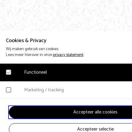
Cookies & Privacy
Wij maken gebruik van cookies.
Lees meer hierover in onze
privacy statement
.
Functioneel
Noodzakelijk
Marketing / tracking
Voor het functioneren van de website en het onthouden van voorkeuren worden fu
Hierbij worden geen persoonsgegevens verzameld.
YouTube
Accepteer alle cookies
Klikgedrag, bekeken video’s en aangepaste voorkeuren worden verzameld. Bezoek
gebruikersgedrag wordt gebruikt voor advertenties.
Accepteer selectie