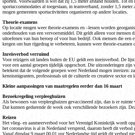
sporten. Voorwaarden is wel dat zij 1,5 meter afstand houden. Tot en 
sportaccommodaties al toegestaan, in teamverband, zonder 1,5 meter 
mogen gemeenten sportactiviteiten organiseren op andere locaties.
Theorie-examens
Op locatie mogen weer theorie-examens en –lessen worden georganise
onderhouden van een vervoersmiddel. Dit geldt alleen voor mensen di
uitoefenen van hun beroep of voor hun bedrijf. Ook mensen die een 
kregen om hun rijgedrag te verbeteren, kunnen weer theorie-examen 
Inreisverbod verruimd
Voor reizigers uit landen buiten de EU geldt een inreisverbod. De lij
voor een aantal groepen tijdelijk opgeschort. Die uitzonderingen zijn
betekent dat de volgende groepen weer Nederland mogen inreizen: zak
kennismigranten, professionals uit de culturele en creatieve sector en 
Kleine aanpassingen van maatregelen eerder dan 16 maart
Bezoekregeling verpleeghuizen
Als bewoners van verpleeghuizen gevaccineerd zijn, dan is er ruimte
Dat kunnen gedurende de week ook verschillende bezoekers zijn. Deze
Reizen
Het vlieg- en aanmeerverbod voor het Verenigd Koninkrijk wordt opg
het coronavirus is al in Nederland verspreid, daarom heeft dit verbo
Vanaf dinsdag 9 maart 00.01 uur Nederlandse tijd geldt dit verbod ni