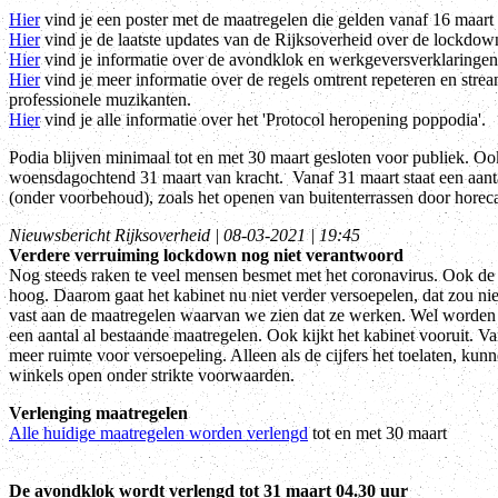
Hier
vind je een poster met de maatregelen die gelden vanaf 16 maart
Hier
vind je de laatste updates van de Rijksoverheid over de lockdow
Hier
vind je informatie over de avondklok en werkgeversverklaringen
Hier
vind je meer informatie over de regels omtrent repeteren en stre
professionele muzikanten.
Hier
vind je alle informatie over het 'Protocol heropening poppodia'.
Podia blijven minimaal tot en met 30 maart gesloten voor publiek. Ook
woensdagochtend 31 maart van kracht. Vanaf 31 maart staat een aant
(onder voorbehoud), zoals het openen van buitenterrassen door hore
Nieuwsbericht Rijksoverheid | 08-03-2021 | 19:45
Verdere verruiming lockdown nog niet verantwoord
Nog steeds raken te veel mensen besmet met het coronavirus. Ook de 
hoog. Daarom gaat het kabinet nu niet verder versoepelen, dat zou n
vast aan de maatregelen waarvan we zien dat ze werken. Wel worden e
een aantal al bestaande maatregelen. Ook kijkt het kabinet vooruit. Va
meer ruimte voor versoepeling. Alleen als de cijfers het toelaten, kun
winkels open onder strikte voorwaarden.
Verlenging maatregelen
Alle huidige maatregelen worden verlengd
tot en met 30 maart
De avondklok wordt verlengd tot 31 maart 04.30 uur