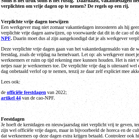
Soms is het druk soms is het rustig. Daarnaast, vakantiedagen he
verplichten om vrije dagen op te nemen? De regels op een rij.
Verplichte vrije dagen toewijzen
Een werkgever mag niet zomaar vakantiedagen inroosteren als hij geen
verplichte vrije dagen aanwijzen, op voorwaarde dat dit in de cao of d
NPF
.
Daarin moet dus al zijn aangekondigd dat je als werkgever verpl
Deze verplichte vrije dagen gaan van het vakantiedagensaldo van de we
feestdag, zoals de vrijdag na hemelvaart. Let op: als werkgever moet j
werknemers er ruim op tijd rekening mee kunnen houden. Het is niet ve
netjes naar je werknemers toe. De verplichte vrije dag is uiteraard wel
dag onbetaald verlof op te nemen, tenzij ze daar zelf expliciet mee ak
Lees ook:
de
officiële feestdagen
van 2022;
artikel 44
van de cao-NPF.
Feestdagen
Je hoeft de kerstdagen en nieuwjaarsdag niet verplicht vrij te geven, t
zijn wel officiële vrije dagen, maar in bijvoorbeeld de horeca en de cu
dat werknemers op deze dagen extra krijgen betaald. Controleer ook h