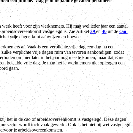
bben een functie. Mag je in bepaalde gevallen personeel
 werk heeft voor zijn werknemers. Hij mag wel ieder jaar een aantal
e arbeidsovereenkomst vastgelegd is. Zie Artikel
39
en
40
uit de
cao-
ichte vrije dagen kunt aanwijzen en hoeveel.
rknemers af. Vaak is een verplichte vrije dag een dag na een
e zulke verplichte vrije dagen ruim van tevoren aankondigen, zodat
rboden om hier later in het jaar nog mee te komen, maar dat is niet
 een betaalde vrije dag. Je mag het je werknemers niet opleggen een
koord gaan.
enzij het in de cao of arbeidsovereenkomst is vastgelegd. Deze dagen
ltuursector wordt toch vaak gewerkt. Ook is het niet bij wet vastgelegd
iervoor je arbeidsovereenkomsten.