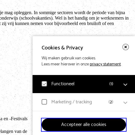
t je mag opleggen. In sommige sectoren wordt de periode van bijna
onderwijs (schoolvakanties). Wel is het handig om je werknemers in
t zij vrij kunnen nemen voor bijvoorbeeld een bruiloft of een
Cookies & Privacy
Wij maken gebruik van cookies.
Lees meer hierover in onze
privacy statement
.
Functioneel
(
1
)
Noodzakelijk
Marketing / tracking
(
2
)
Voor het functioneren van de website en het
Terug naar hom
onthouden van voorkeuren worden functionele cookies
geplaatst. Hierbij worden geen persoonsgegevens
 en -Festivals
YouTube
verzameld.
Accepteer alle cookies
Klikgedrag, bekeken video’s en aangepaste voorkeuren
worden verzameld. Bezoekersinformatie en
elangen van de