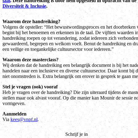
taal
. Deze handreiking is door hem opgesteld in opdracht van de
Diversiteit & Inclusie
.
Waarom deze handreiking?
Volgens de opsteller: “Het bewustwordingsproces en het doorbreken v
begint bij het benoemen en erkennen in de taal. De vijftien waarden i
handreiking roepen op tot verandering, zodat iedereen zich verbonden
gewaardeerd, begrepen en welkom voelt. Benut de handreiking en dra
een veilige en toegankelijke cultuursector voor iedereen.”
Waarom deze masterclass?
Wij denken dat de handreiking een belangrijk document is bij het na
handelen naar een inclusieve en diverse cultuursector. Daar komt bij 
niet onomstreden is. Extra belangrijk om erover in gesprek te gaan met
Stel je vragen (ook) vooraf
Heb je vragen over de handreiking? Die zijn uiteraard tijdens de maste
stellen maar ook alvast vooraf. Op die manier kan Mounir de sessie n
vormgeven.
Aanmelden
Via
kees@vnpf.nl
.
Schrijf je in