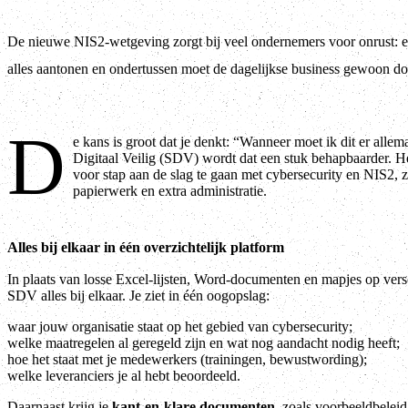
De nieuwe NIS2-wetgeving zorgt bij veel ondernemers voor onrust: er 
alles aantonen en ondertussen moet de dagelijkse business gewoon d
D
e kans is groot dat je denkt: “Wanneer moet ik dit er all
Digitaal Veilig (SDV) wordt dat een stuk behapbaarder. He
voor stap aan de slag te gaan met cybersecurity en NIS2, z
papierwerk en extra administratie.
Alles bij elkaar in één overzichtelijk platform
In plaats van losse Excel-lijsten, Word-documenten en mapjes op versc
SDV alles bij elkaar. Je ziet in één oogopslag:
waar jouw organisatie staat op het gebied van cybersecurity;
welke maatregelen al geregeld zijn en wat nog aandacht nodig heeft;
hoe het staat met je medewerkers (trainingen, bewustwording);
welke leveranciers je al hebt beoordeeld.
Daarnaast krijg je
kant-en-klare documenten
, zoals voorbeeldbeleid