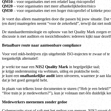
QM10
– voor organisaties met een relatief laag risicoprofiel
QM20
– voor organisaties met meer afhankelijkheden/risico
QM30
– voor organisaties met een hoger risicoprofiel of kritieke pro
Je voert dus alleen maatregelen door die passen bij jouw situatie. Da
(en dure) maatregelen neemt “voor de zekerheid”, terwijl dat niet nodi
De standaardterminologie en opbouw van het Quality Mark zorgen er
discussie is met auditors en toezichthouders: iedereen kijkt naar dezel
Betaalbare route naar aantoonbare compliance
Voor veel mkb-bedrijven zijn uitgebreide ISO-trajecten te zwaar of te
toegankelijk alternatief:
je werkt toe naar een
NIS2 Quality Mark
in begrijpelijke taal;
je krijgt ondersteuning via webinars, uitleg en praktische tools;
je kunt een
onafhankelijke audit
laten uitvoeren, waarmee je aan klan
dat je het goed geregeld hebt.
In plaats van telkens losse documenten te sturen (“Heb je een beleid?”
“Hoe train je je medewerkers?”), kun je volstaan met één duidelijk k
Medewerkers meenemen zonder gedoe
Cybersecurity staat of valt met het gedrag van mensen. NIS2 vraag