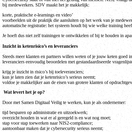
bij medewerkers. SDV maakt het je makkelijk:
korte, praktische e-learnings en video’
voorbeelden uit de praktijk die aansluiten op het werk van je medewe
automatische registratie: het systeem houdt bij wie welke training heef
Je hoeft dus niet zelf trainingen te ontwikkelen of bij te houden in apart
Inzicht in ketenrisico’s en leveranciers
Steeds meer klanten en partners willen weten of je jouw keten goed i
leveranciers eenvoudig beoordelen met gestandaardiseerde vragenlijs
krijg je inzicht in risico’s bij toeleveranciers;
kun je laten zien dat je ketenrisico’s serieus neemt;
voldoe je makkelijker aan de eisen van grotere klanten of opdrachtgev
Wat levert het je op?
Door met Samen Digitaal Veilig te werken, kun je als ondernemer:
tijd besparen op administratie en uitzoekwerk;
overzicht houden in wat er al geregeld is en wat nog moet;
stap voor stap toewerken naar NIS2-compliance;
aantoonbaar maken dat je cybersecurity serieus neemt;