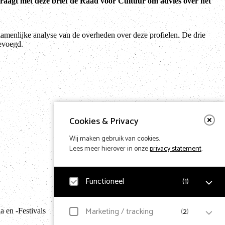
aagt met deze brief de Raad voor Cultuur om advies over het
gezamenlijke analyse van de overheden over deze profielen. De drie
evoegd.
Cookies & Privacy
Wij maken gebruik van cookies.
Lees meer hierover in onze
privacy statement
.
Functioneel
(
1
)
Terug naar hom
Noodzakelijk
Marketing / tracking
(
2
)
 en -Festivals
Voor het functioneren van de website en het