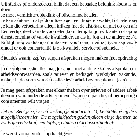
Uit studies of onderzoeken blijkt dat een bepaalde beloning nodig is 
doen.
Je moet verplichte opleiding of bijscholing betalen.
Je kan aantonen dat je door toeslagen een hogere kwaliteit of betere ser
Je kan die verbetering alleen krijgen met de afspraak en niet op een an
Een eerlijk deel van de voordelen komt terug bij jouw klanten of opdr
dienstverlening of van de kwaliteit ervan als hij jou en de andere zzp’e
Er blijft nog voldoende ruimte over voor concurrentie tussen zzp’ers. 
omdat er ook concurrentie is op kwaliteit, service of snelheid.
Situaties waarin zzp’ers samen afspraken mogen maken met opdrachtg
In de volgende situaties mag je samen met andere zzp’ers afspraken m
arbeidsvoorwaarden, zoals tarieven en bedragen, werktijden, vakantie,
maken in de vorm van een collectieve arbeidsovereenkomst (cao).
Je mag geen afspraken met elkaar maken over tarieven of andere arbeid
de vorm van bindende adviestarieven van een branche- of beroepsorga
consumenten wilt vragen.
Let op! Bent je zzp’er en verkoop je producten? Of bemiddel je bij d
mogelijkheden niet . De mogelijkheden gelden alleen als je diensten a
zoals gereedschap, een laptop, camera of transportmiddel.
Je werkt vooral voor 1 opdrachtgever