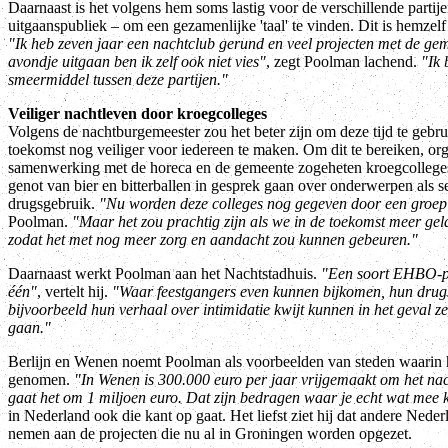
Daarnaast is het volgens hem soms lastig voor de verschillende partije
uitgaanspubliek – om een gezamenlijke 'taal' te vinden. Dit is hemzelf 
"Ik heb zeven jaar een nachtclub gerund en veel projecten met de g
avondje uitgaan ben ik zelf ook niet vies"
, zegt Poolman lachend.
"Ik 
smeermiddel tussen deze partijen."
Veiliger nachtleven door kroegcolleges
Volgens de nachtburgemeester zou het beter zijn om deze tijd te gebr
toekomst nog veiliger voor iedereen te maken. Om dit te bereiken, or
samenwerking met de horeca en de gemeente zogeheten kroegcolleges
genot van bier en bitterballen in gesprek gaan over onderwerpen als se
drugsgebruik.
"Nu worden deze colleges nog gegeven door een groep e
Poolman.
"Maar het zou prachtig zijn als we in de toekomst meer gel
zodat het met nog meer zorg en aandacht zou kunnen gebeuren."
Daarnaast werkt Poolman aan het Nachtstadhuis.
"Een soort EHBO-pos
één"
, vertelt hij.
"Waar feestgangers even kunnen bijkomen, hun drugs
bijvoorbeeld hun verhaal over intimidatie kwijt kunnen in het geval ze 
gaan."
Berlijn en Wenen noemt Poolman als voorbeelden van steden waarin h
genomen.
"In Wenen is 300.000 euro per jaar vrijgemaakt om het nach
gaat het om 1 miljoen euro. Dat zijn bedragen waar je echt wat mee 
in Nederland ook die kant op gaat. Het liefst ziet hij dat andere Nede
nemen aan de projecten die nu al in Groningen worden opgezet.