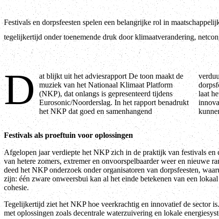
Festivals en dorpsfeesten spelen een belangrijke rol in maatschappeli
tegelijkertijd onder toenemende druk door klimaatverandering, netcon
D
at blijkt uit het adviesrapport De toon maakt de
verduurzamingsbeleid essentieel is om festivals en
muziek van het Nationaal Klimaat Platform
dorpsfeesten toekomstbestendig te houden. Tegelijkertijd
(NKP), dat onlangs is gepresenteerd tijdens
laat het onderzoek zien dat juist in de festivalpraktijk
Eurosonic/Noorderslag. In het rapport benadrukt
innovatieve oplossingen ontstaan die ook van grote waarde
het NKP dat goed en samenhangend
kunnen
Festivals als proeftuin voor oplossingen
Afgelopen jaar verdiepte het NKP zich in de praktijk van festivals en
van hetere zomers, extremer en onvoorspelbaarder weer en nieuwe ra
deed het NKP onderzoek onder organisatoren van dorpsfeesten, waaru
zijn: één zware onweersbui kan al het einde betekenen van een lokaal f
cohesie.
Tegelijkertijd ziet het NKP hoe veerkrachtig en innovatief de sector i
met oplossingen zoals decentrale waterzuivering en lokale energiesy