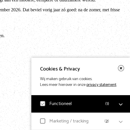
tember 2026. Dat beviel vorig jaar zó goed: na de zomer, met frisse
en.
Cookies & Privacy
Wij maken gebruik van cookies.
Lees meer hierover in onze
privacy statement
.
Functioneel
(
1
)
Noodzakelijk
Marketing / tracking
(
2
)
Voor het functioneren van de website en het