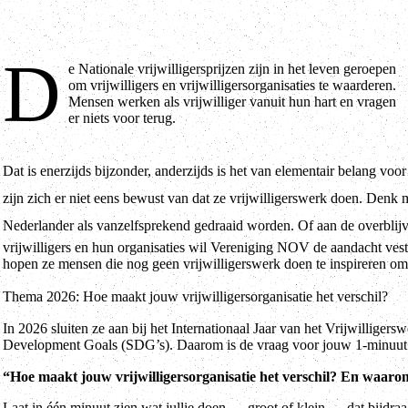
D
e Nationale vrijwilligersprijzen zijn in het leven geroepen
om vrijwilligers en vrijwilligersorganisaties te waarderen.
Mensen werken als vrijwilliger vanuit hun hart en vragen
er niets voor terug.
Dat is enerzijds bijzonder, anderzijds is het van elementair belang vo
zijn zich er niet eens bewust van dat ze vrijwilligerswerk doen. Denk
Nederlander als vanzelfsprekend gedraaid worden. Of aan de overblijv
vrijwilligers en hun organisaties wil Vereniging NOV de aandacht ves
hopen ze mensen die nog geen vrijwilligerswerk doen te inspireren om z
Thema 2026: Hoe maakt jouw vrijwilligersorganisatie het verschil?
In 2026 sluiten ze aan bij het Internationaal Jaar van het Vrijwilligers
Development Goals (SDG’s). Daarom is de vraag voor jouw 1-minuut v
“Hoe maakt jouw vrijwilligersorganisatie het verschil? En waaro
Laat in één minuut zien wat jullie doen — groot of klein — dat bijdraa