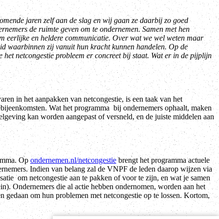
ende jaren zelf aan de slag en wij gaan ze daarbij zo goed
ondernemers de ruimte geven om te ondernemen. Samen met hen
m eerlijke en heldere communicatie. Over wat we wel weten maar
eid waarbinnen zij vanuit hun kracht kunnen handelen. Op de
 het netcongestie probleem er concreet bij staat. Wat er in de pijplijn
aren in het aanpakken van netcongestie, is een taak van het
hebijeenkomsten. Wat het programma bij ondernemers ophaalt, maken
elgeving kan worden aangepast of versneld, en de juiste middelen aan
gramma. Op
ondernemen.nl/netcongestie
brengt het programma actuele
dernemers. Indien van belang zal de VNPF de leden daarop wijzen via
satie om netcongestie aan te pakken of voor te zijn, en wat je samen
ein). Ondernemers die al actie hebben ondernomen, worden aan het
ben gedaan om hun problemen met netcongestie op te lossen. Kortom,