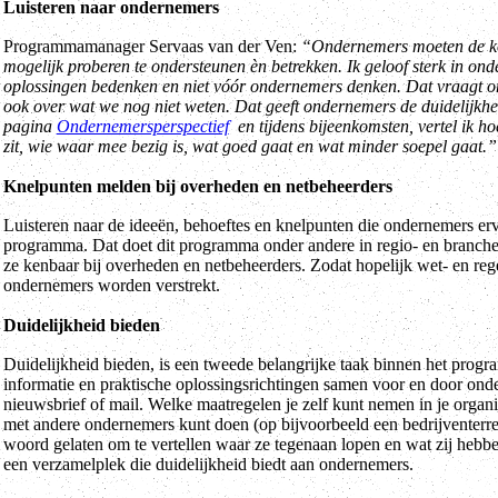
Luisteren naar ondernemers
Programmamanager Servaas van der Ven:
“Ondernemers moeten de kom
mogelijk proberen te ondersteunen èn betrekken. Ik geloof sterk in 
oplossingen bedenken en niet vóór ondernemers denken. Dat vraagt o
ook over wat we nog niet weten. Dat geeft ondernemers de duidelijkh
pagina
Ondernemersperspectief
en tijdens bijeenkomsten, vertel ik hoe
zit, wie waar mee bezig is, wat goed gaat en wat minder soepel gaat.”
Knelpunten melden bij overheden en netbeheerders
Luisteren naar de ideeën, behoeftes en knelpunten die ondernemers erv
programma. Dat doet dit programma onder andere in regio- en branc
ze kenbaar bij overheden en netbeheerders. Zodat hopelijk wet- en reg
ondernemers worden verstrekt.
Duidelijkheid bieden
Duidelijkheid bieden, is een tweede belangrijke taak binnen het pro
informatie en praktische oplossingsrichtingen samen voor en door on
nieuwsbrief of mail. Welke maatregelen je zelf kunt nemen in je organi
met andere ondernemers kunt doen (op bijvoorbeeld een bedrijventerr
woord gelaten om te vertellen waar ze tegenaan lopen en wat zij heb
een verzamelplek die duidelijkheid biedt aan ondernemers.