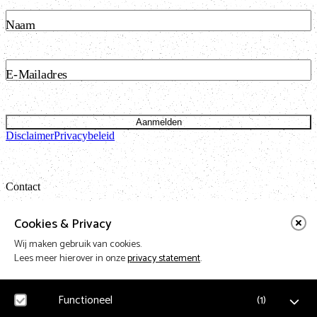
Naam
E-Mailadres
Aanmelden
Disclaimer
Privacybeleid
Contact
Bataviastraat 24 unit 1.13
Cookies & Privacy
1095 ET Amsterdam
Wij maken gebruik van cookies.
t: 020 421 50 05 e:
info@vnpf.nl
Lees meer hierover in onze
privacy statement
.
Functioneel
(
1
)
Vereniging Nederlandse Poppodia en -Festivals