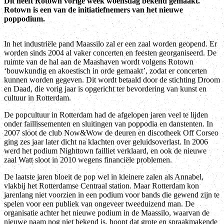
Dit heeft Rotown vorige week woensdag bekend gemaakt.
Rotown is een van de initiatiefnemers van het nieuwe
poppodium.
In het industriële pand Maassilo zal er een zaal worden geopend. Er
worden sinds 2004 al vaker concerten en feesten georganiseerd. De
ruimte van de hal aan de Maashaven wordt volgens Rotown
‘bouwkundig en akoestisch in orde gemaakt’, zodat er concerten
kunnen worden gegeven. Dit wordt betaald door de stichting Droom
en Daad, die vorig jaar is opgericht ter bevordering van kunst en
cultuur in Rotterdam.
De popcultuur in Rotterdam had de afgelopen jaren veel te lijden
onder faillissementen en sluitingen van poppodia en danstenten. In
2007 sloot de club Now&Wow de deuren en discotheek Off Corseo
ging zes jaar later dicht na klachten over geluidsoverlast. In 2006
werd het podium Nighttown failliet verklaard, en ook de nieuwe
zaal Watt sloot in 2010 wegens financiële problemen.
De laatste jaren bloeit de pop wel in kleinere zalen als Annabel,
vlakbij het Rotterdamse Centraal station. Maar Rotterdam kon
jarenlang niet voorzien in een podium voor bands die gewend zijn te
spelen voor een publiek van ongeveer tweeduizend man. De
organisatie achter het nieuwe podium in de Maassilo, waarvan de
nieuwe naam nog niet bekend is, hoopt dat grote en spraakmakende