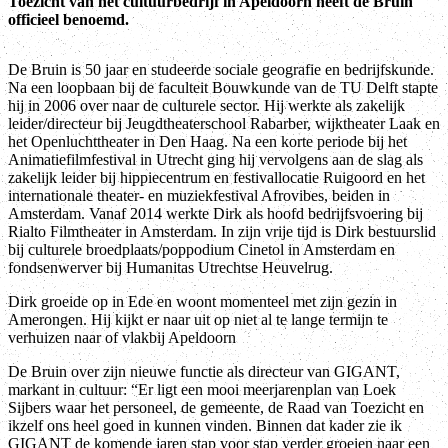
Toezicht van het cultuurbedrijf in Apeldoorn heeft de Bruin
officieel benoemd.
De Bruin is 50 jaar en studeerde sociale geografie en bedrijfskunde.
Na een loopbaan bij de faculteit Bouwkunde van de TU Delft stapte
hij in 2006 over naar de culturele sector. Hij werkte als zakelijk
leider/directeur bij Jeugdtheaterschool Rabarber, wijktheater Laak en
het Openluchttheater in Den Haag. Na een korte periode bij het
Animatiefilmfestival in Utrecht ging hij vervolgens aan de slag als
zakelijk leider bij hippiecentrum en festivallocatie Ruigoord en het
internationale theater- en muziekfestival Afrovibes, beiden in
Amsterdam. Vanaf 2014 werkte Dirk als hoofd bedrijfsvoering bij
Rialto Filmtheater in Amsterdam. In zijn vrije tijd is Dirk bestuurslid
bij culturele broedplaats/poppodium Cinetol in Amsterdam en
fondsenwerver bij Humanitas Utrechtse Heuvelrug.
Dirk groeide op in Ede en woont momenteel met zijn gezin in
Amerongen. Hij kijkt er naar uit op niet al te lange termijn te
verhuizen naar of vlakbij Apeldoorn
De Bruin over zijn nieuwe functie als directeur van GIGANT,
markant in cultuur: “Er ligt een mooi meerjarenplan van Loek
Sijbers waar het personeel, de gemeente, de Raad van Toezicht en
ikzelf ons heel goed in kunnen vinden. Binnen dat kader zie ik
GIGANT de komende jaren stap voor stap verder groeien naar een