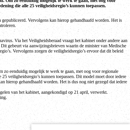
id. Om zo eenduidig mogelijk te werk te gaan, met oog voor
rdening die alle 25 veiligheidsregio’s kunnen toepassen.
en gepubliceerd. Vervolgens kan hierop gehandhaafd worden. Het is
ntroleren.
onavirus. Via het Veiligheidsberaad vraagt het kabinet onder andere aan
n. Dit gebeurt via aanwijzingsbrieven waarin de minister van Medische
gio’s. Vervolgens zorgen de veiligheidsregio’s ervoor dat dit beleid
Om zo eenduidig mogelijk te werk te gaan, met oog voor regionale
le 25 veiligheidsregio’s kunnen toepassen. Dit model moet door iedere
kan hierop gehandhaafd worden. Het is dus nog niet gezegd dat iedere
regelen van het kabinet, aangekondigd op 21 april, verwerkt.
ing.