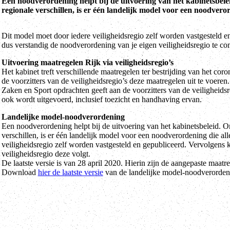
Een noodverordening helpt bij de uitvoering van het kabinetsbele
regionale verschillen, is er één landelijk model voor een noodvero
Dit model moet door iedere veiligheidsregio zelf worden vastgesteld 
dus verstandig de noodverordening van je eigen veiligheidsregio te co
Uitvoering maatregelen Rijk via veiligheidsregio’s
Het kabinet treft verschillende maatregelen ter bestrijding van het cor
de voorzitters van de veiligheidsregio’s deze maatregelen uit te voere
Zaken en Sport opdrachten geeft aan de voorzitters van de veiligheidsre
ook wordt uitgevoerd, inclusief toezicht en handhaving ervan.
Landelijke model-noodverordening
Een noodverordening helpt bij de uitvoering van het kabinetsbeleid. 
verschillen, is er één landelijk model voor een noodverordening die al
veiligheidsregio zelf worden vastgesteld en gepubliceerd. Vervolgens 
veiligheidsregio deze volgt.
De laatste versie is van 28 april 2020. Hierin zijn de aangepaste maat
Download
hier de laatste versie
van de landelijke model-noodverorden