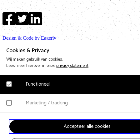
Design & Code by Eagerly
Cookies & Privacy
Wij maken gebruik van cookies.
Lees meer hierover in onze
privacy statement
.
Functioneel
Noodzakelijk
Marketing / tracking
Voor het functioneren van de website en het onthouden van voorkeuren worden f
cookies geplaatst. Hierbij worden geen persoonsgegevens verzameld.
YouTube
Accepteer alle cookies
Klikgedrag, bekeken video’s en aangepaste voorkeuren worden verzameld. Bezoek
en gebruikersgedrag wordt gebruikt voor advertenties.